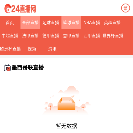
繁
首页
全部直播
足球直播
篮球直播
NBA直播
英超直播
中超直播
法甲直播
德甲直播
意甲直播
西甲直播
世界杯直播
欧洲杯直播
视频
资讯
墨西哥联直播
暂无数据