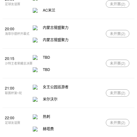
未开赛(
2
)
足球友谊赛
AC米兰
内蒙古锡盟聚力
20:00
未开赛(
2
)
海菲尔德杯开幕式
内蒙古锡盟聚力
TBD
20:15
未开赛(
2
)
沙特王者荣耀总决赛
TBD
女王公园巡游者
21:00
未开赛(
2
)
联赛杯第1轮
米尔沃尔
热刺
22:00
未开赛(
2
)
足球友谊赛
赫塔费