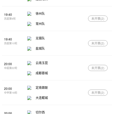
徐州队
19:40
未开赛(
2
)
苏超第9轮
常州队
无锡队
19:40
未开赛(
2
)
苏超第10轮
盐城队
云南玉昆
20:00
未开赛(
2
)
中超第22轮
成都蓉城
定南赣联
20:00
未开赛(
2
)
中甲第18轮
大连鲲城
切尔西
20:00