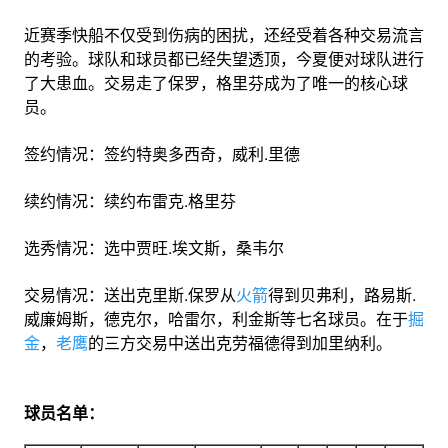
近赛季快船不仅受到伤病的困扰，还经受着各种交易流言
的考验。球队和球员都已经失望透顶，今夏便对球队进行
了大患血。交易走了保罗，格里芬成为了唯一的核心球
员。
签约情况：签约特奥多西奇，威利.里德
续约情况：续约布雷克.格里芬
选秀情况：选中贾旺.埃文斯，桑韦尔
交易情况：送出克里斯.保罗从
火箭
得到贝弗利，路易斯.
威廉姆斯，德克尔，哈雷尔，利金斯等七名球员。在于
掘
金
，
老鹰
的三方交易中送出克劳福德得到加里纳利。
球员名单：