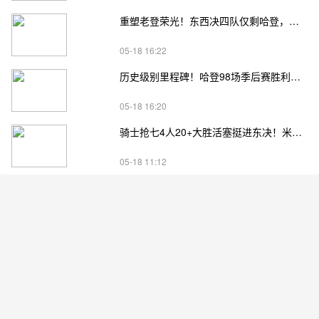
重塑老登荣光！东西决四队仅剩哈登，高龄坚守续写传奇
05-18 16:22
历史级别里程碑！哈登98场季后赛胜利，追平马龙并列无冠球员历史第一
05-18 16:20
骑士抢七4人20+大胜活塞挺进东决！米切尔26+7 阿伦23分 梅里尔23分 詹金斯17分
05-18 11:12