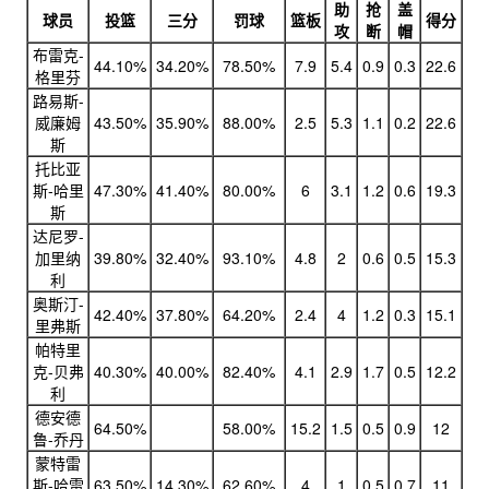
助
抢
盖
球员
投篮
三分
罚球
篮板
得分
攻
断
帽
布雷克-
44.10%
34.20%
78.50%
7.9
5.4
0.9
0.3
22.6
格里芬
路易斯-
威廉姆
43.50%
35.90%
88.00%
2.5
5.3
1.1
0.2
22.6
斯
托比亚
斯-哈里
47.30%
41.40%
80.00%
6
3.1
1.2
0.6
19.3
斯
达尼罗-
加里纳
39.80%
32.40%
93.10%
4.8
2
0.6
0.5
15.3
利
奥斯汀-
42.40%
37.80%
64.20%
2.4
4
1.2
0.3
15.1
里弗斯
帕特里
克-贝弗
40.30%
40.00%
82.40%
4.1
2.9
1.7
0.5
12.2
利
德安德
64.50%
58.00%
15.2
1.5
0.5
0.9
12
鲁-乔丹
蒙特雷
斯-哈雷
63.50%
14.30%
62.60%
4
1
0.5
0.7
11