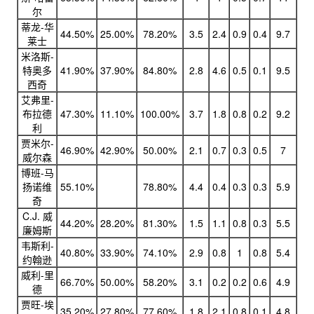
尔
蒂龙-华
44.50%
25.00%
78.20%
3.5
2.4
0.9
0.4
9.7
莱士
米洛斯-
特奥多
41.90%
37.90%
84.80%
2.8
4.6
0.5
0.1
9.5
西奇
艾弗里-
布拉德
47.30%
11.10%
100.00%
3.7
1.8
0.8
0.2
9.2
利
贾米尔-
46.90%
42.90%
50.00%
2.1
0.7
0.3
0.5
7
威尔森
博班-马
扬诺维
55.10%
78.80%
4.4
0.4
0.3
0.3
5.9
奇
C.J. 威
44.20%
28.20%
81.30%
1.5
1.1
0.8
0.3
5.5
廉姆斯
韦斯利-
40.80%
33.90%
74.10%
2.9
0.8
1
0.8
5.4
约翰逊
威利-里
66.70%
50.00%
58.20%
3.1
0.2
0.2
0.6
4.9
德
贾旺-埃
35.20%
27.80%
77.60%
1.8
2.1
0.8
0.1
4.8