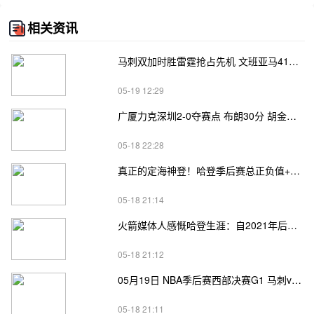
相关资讯
马刺双加时胜雷霆抢占先机 文班亚马41+24 哈珀24+11 亚历山大24+12
05-19 12:29
广厦力克深圳2-0夺赛点 布朗30分 胡金秋17+8 贺希宁18分
05-18 22:28
真正的定海神登！哈登季后赛总正负值+62、次轮+32，双数据领跑骑士全队
05-18 21:14
火箭媒体人感慨哈登生涯：自2021年后，终于体验躺赢晋级滋味
05-18 21:12
05月19日 NBA季后赛西部决赛G1 马刺vs雷霆直播前瞻分析
05-18 21:11