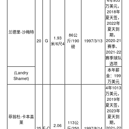
4年955
万美元，
2018年
夏天签，
2022年
夏天到
兰德里-沙梅特
期，
86公
1.93
2020-21
20
G
斤/190
1997/3/13
米/6尺4
赛季、
磅
2021-22
赛季球队
选项
本年薪
(Landry
金：199
Shamet)
万美元
4年1013
万美元，
2019年
夏天签，
2023年
菲翁杜-卡本盖
夏天到
莱
期，
113公
2.06
2021-22
25
F-C
斤/250
1997/8/14