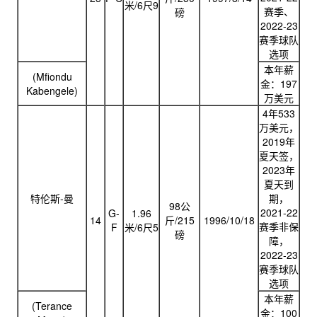
米/6尺9
赛季、
磅
2022-23
赛季球队
选项
本年薪
(Mfiondu
金：197
Kabengele)
万美元
4年533
万美元，
2019年
夏天签，
2023年
夏天到
特伦斯-曼
期，
98公
2021-22
G-
1.96
14
斤/215
1996/10/18
赛季非保
F
米/6尺5
磅
障，
2022-23
赛季球队
选项​
本年薪
(Terance
金：100