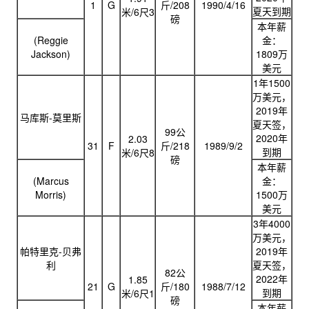
1
G
斤/208
1990/4/16
夏天到期
米/6尺3
磅
本年薪
(Reggie
金：
Jackson)
1809万
美元
1年1500
万美元，
2019年
马库斯-莫里斯
夏天签，
99公
2020年
2.03
31
F
斤/218
1989/9/2
到期
米/6尺8
磅
本年薪
(Marcus
金：
Morris)
1500万
美元
3年4000
万美元，
帕特里克-贝弗
2019年
利
夏天签，
82公
2022年
1.85
21
G
斤/180
1988/7/12
到期
米/6尺1
磅
本年薪