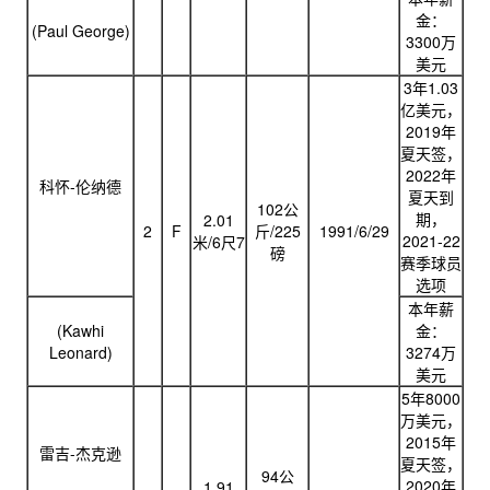
金：
(Paul George)
3300万
美元
3年1.03
亿美元，
2019年
夏天签，
2022年
科怀-伦纳德
夏天到
102公
期，
2.01
2
F
斤/225
1991/6/29
2021-22
米/6尺7
磅
赛季球员
选项
本年薪
(Kawhi
金：
Leonard)
3274万
美元
5年8000
万美元，
2015年
雷吉-杰克逊
夏天签，
94公
2020年
1.91