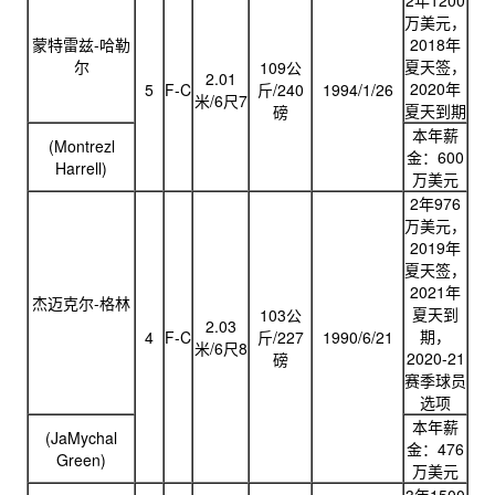
2年1200
万美元，
蒙特雷兹-哈勒
2018年
尔
夏天签，
109公
2.01
2020年
5
F-C
斤/240
1994/1/26
米/6尺7
夏天到期
磅
本年薪
(Montrezl
金：600
Harrell)
万美元
2年976
万美元，
2019年
夏天签，
2021年
杰迈克尔-格林
夏天到
103公
2.03
期，
4
F-C
斤/227
1990/6/21
米/6尺8
2020-21
磅
赛季球员
选项​
本年薪
(JaMychal
金：476
Green)
万美元