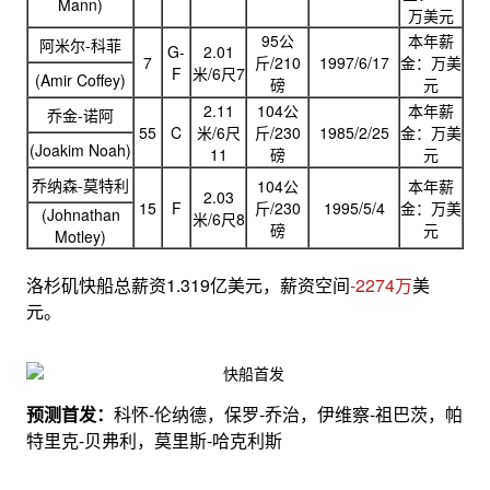
Mann)
万美元
95公
本年薪
阿米尔-科菲
G-
2.01
7
斤/210
1997/6/17
金：万美
F
米/6尺7
(Amir Coffey)
磅
元
2.11
104公
本年薪
乔金-诺阿
55
C
米/6尺
斤/230
1985/2/25
金：万美
(Joakim Noah)
11
磅
元
乔纳森-莫特利
104公
本年薪
2.03
15
F
斤/230
1995/5/4
金：万美
(Johnathan
米/6尺8
磅
元
Motley)
洛杉矶快船总薪资1.319亿美元，薪资空间
-2274万
美
元。
预测首发：
科怀-伦纳德，保罗-乔治，伊维察-祖巴茨，帕
特里克-贝弗利，莫里斯-哈克利斯