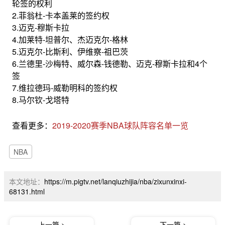
轮签的权利
2.菲翁杜-卡本盖莱的签约权
3.迈克-穆斯卡拉
4.加莱特-坦普尔、杰迈克尔-格林
5.迈克尔-比斯利、伊维察-祖巴茨
6.兰德里-沙梅特、威尔森-钱德勒、迈克-穆斯卡拉和4个
签
7.维拉德玛-威勒明科的签约权
8.马尔钦-戈塔特
查看更多：
2019-2020赛季NBA球队阵容名单一览
NBA
本文地址：
https://m.pigtv.net/lanqiuzhijia/nba/zixunxinxi-
68131.html
上一篇 >
下一篇 >