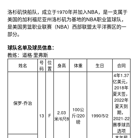
洛杉矶快船队，成立于1970年并加入NBA，是一支属于
美国的加利福尼亚州洛杉矶为基地的NBA职业篮球队，
是美国男篮职业联赛（NBA）西部联盟太平洋赛区的一
部分。
球队名单及球员信息：
教练：道格·里弗斯
号
位
姓名
身高
体重
生日
合同
码
置
4年1.37
亿美元，
2018年
夏天签，
2022年
保罗-乔治
夏天到
100公
期，
2.03
13
F
斤/220
1990/5/2
2021-22
米/6尺8
磅
赛季球员
选项
本年薪