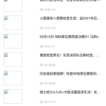
05-18 21:14
火箭媒体人感慨哈登生涯：自2021年后，终于体验躺赢晋级滋味
05-18 21:12
05月19日 NBA季后赛西部决赛G1 马刺vs雷霆直播前瞻分析
05-18 21:11
重塑老登荣光！东西决四队仅剩哈登，高龄坚守续写传奇
05-18 16:22
历史级别里程碑！哈登98场季后赛胜利，追平马龙并列无冠球员历史第一
05-18 16:20
骑士抢七4人20+大胜活塞挺进东决！米切尔26+7 阿伦23分 梅里尔23分 詹金斯17分
05-18 11:12