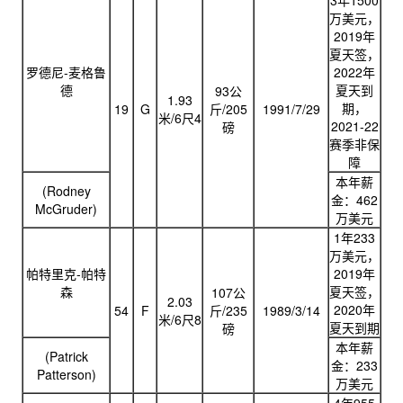
3年1500
万美元，
2019年
夏天签，
罗德尼-麦格鲁
2022年
德
夏天到
93公
1.93
期，
19
G
斤/205
1991/7/29
米/6尺4
2021-22
磅
赛季非保
障
本年薪
(Rodney
金：462
McGruder)
万美元
1年233
万美元，
帕特里克-帕特
2019年
森
夏天签，
107公
2.03
2020年
54
F
斤/235
1989/3/14
米/6尺8
夏天到期
磅
本年薪
(Patrick
金：233
Patterson)
万美元