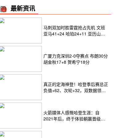
最新资讯
马刺双加时胜雷霆抢占先机 文班
亚马41+24 哈珀24+11 亚历山大
24+12
广厦力克深圳2-0夺赛点 布朗30分
胡金秋17+8 贺希宁18分
真正的定海神登！哈登季后赛总正
负值+62、次轮+32，双数据领跑
骑士全队
火箭媒体人感慨哈登生涯：自
2021年后，终于体验躺赢晋级滋
味