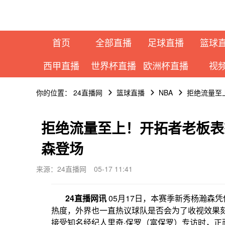
首页
全部直播
足球直播
篮球
西甲直播
世界杯直播
欧洲杯直播
视
你的位置：
24直播网
篮球直播
NBA
拒绝流量至
拒绝流量至上！开拓者老板表
森登场
来源：24直播网
05-17 11:41
24直播网讯
05月17日，本赛季新秀杨瀚森
热度，外界也一直热议球队是否会为了收视效果
接受知名经纪人里奇·保罗（富保罗）专访时，正