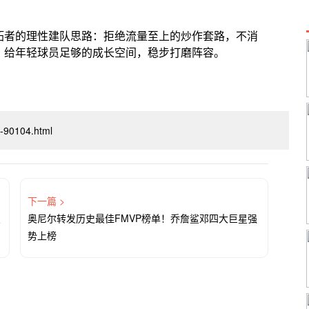
拓者的理性建队思路：拒绝流量至上的炒作套路，不消
，给年轻球员足够的成长空间，稳步打磨阵容。
xi-90104.html
下一篇 >
变
奥尼尔转发历史最佳FMVP榜单！乔詹鲨邓四大巨星强
势上榜