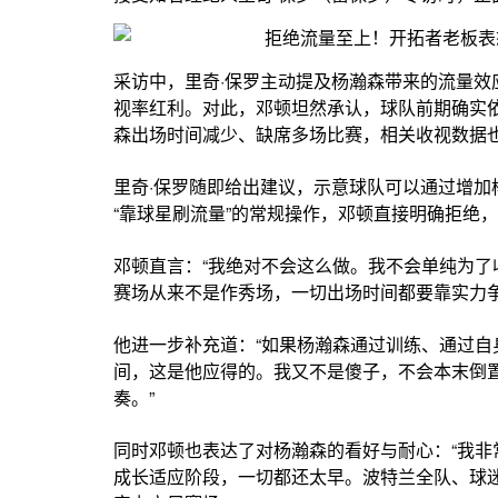
采访中，里奇·保罗主动提及杨瀚森带来的流量
视率红利。对此，邓顿坦然承认，球队前期确实
森出场时间减少、缺席多场比赛，相关收视数据
里奇·保罗随即给出建议，示意球队可以通过增
“靠球星刷流量”的常规操作，邓顿直接明确拒绝
邓顿直言：“我绝对不会这么做。我不会单纯为了
赛场从来不是作秀场，一切出场时间都要靠实力争
他进一步补充道：“如果杨瀚森通过训练、通过
间，这是他应得的。我又不是傻子，不会本末倒
奏。”
同时邓顿也表达了对杨瀚森的看好与耐心：“我
成长适应阶段，一切都还太早。波特兰全队、球