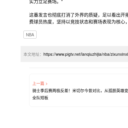
实力立足赛场。”
这番发言也彻底打消了外界的质疑，足以看出开
费球员热度，坚持以竞技状态和赛场表现为核心
NBA
本文地址：
https://www.pigtv.net/lanqiuzhijia/nba/zixunxin
上一篇 >
骑士季后赛两极反差！米切尔今昔对比，从孤胆英雄
全队短板