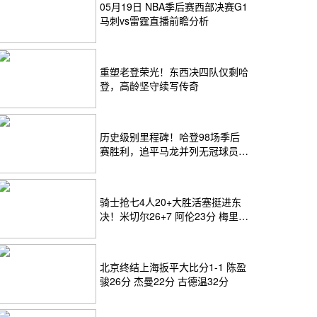
05月19日 NBA季后赛西部决赛G1
马刺vs雷霆直播前瞻分析
重塑老登荣光！东西决四队仅剩哈
登，高龄坚守续写传奇
历史级别里程碑！哈登98场季后
赛胜利，追平马龙并列无冠球员历
史第一
骑士抢七4人20+大胜活塞挺进东
决！米切尔26+7 阿伦23分 梅里尔
23分 詹金斯17分
北京终结上海扳平大比分1-1 陈盈
骏26分 杰曼22分 古德温32分