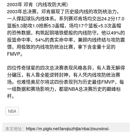
2003年 邓肯（内线攻防大闸）
2003年总决赛，邓肯展现了历史级内线的攻防统治力，
一人撑起球队内线体系。系列赛邓肯场均交出24.2分17.0
篮板5.3助攻1.0抢断5.3盖帽，场均17个篮板+5.3次盖帽
的恐怖数据，构筑起铜墙铁壁般的内线防守。他以49%的
投篮命中率、54%的真实命中率，兼顾内线终结与攻防震
慑，用极致的内线攻防统治比赛，拿下含金量十足的
FMVP。
四位传奇球星的四次总决赛表现风格各异，有人靠无解得
分碾压，有人靠全能逆转封神，有人凭内线攻防统治赛
场。也难怪奥尼尔将这四份表现列为历史最佳FMVP，每
一组数据和赛场影响力，都是NBA总决赛历史的巅峰标
杆。
NBA
本文地址：
https://m.pigtv.net/lanqiuzhijia/nba/zixunxinxi-