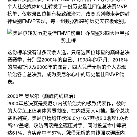
个人社交媒体Ins上转发了一份历史最佳四位总决赛MVP
榜单，仅收录四位拥有极致统治力、改变系列赛走势的封
神级别FMVP表现，每一组数据都堪称历史天花板级别。
这份榜单没有过多冗余人选，只精选四位球星的巅峰总决
赛赛季，分别是2000年的自己、1993年的乔丹、2016年
的詹姆斯以及2003年的邓肯，四人凭借无解的个人表现
统治各自总决赛，成为奥尼尔心中的历史最佳FMVP代
表。
2000年 奥尼尔（巅峰内线统治）
2000年总决赛是奥尼尔内线统治力的极致代表作，彼时
的大鲨鱼正值身体素质巅峰，在内线无人可挡。整个总决
赛系列赛，奥尼尔场均狂砍38.0分16.7篮板2.3助攻1.0抢
断2.7盖帽，攻防两端完全碾压对手。同时投篮命中率高
达61%，真实命中率57%，凭借无解的内线强攻碾压内