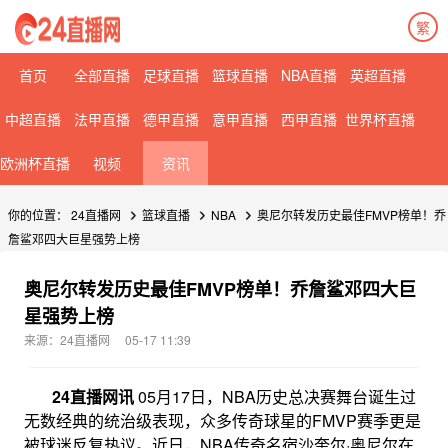
繁
首页
全部直播
足球直播
篮球直播
NBA直播
英超直播
中超直播
法甲直播
德甲直播
意甲直播
西甲直播
世界杯直播
欧洲杯直播
视频
资讯
你的位置：
24直播网
篮球直播
NBA
奥尼尔转发历史最佳FMVP榜单！乔
詹鲨邓四大巨星强势上榜
奥尼尔转发历史最佳FMVP榜单！乔詹鲨邓四大巨
星强势上榜
来源：24直播网
05-17 11:39
24直播网讯
05月17日，NBA历史总决赛舞台诞生过
无数经典的统治级表现，众多传奇球星的FMVP赛季更是
被球迷反复热议。近日，NBA传奇名宿沙奎尔·奥尼尔在