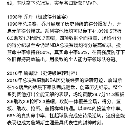
线，率队拿下总冠军，实至名归斩获FMVP。
1993年 乔丹（极致得分盛宴）
1993年总决赛，乔丹展现了历史顶级的得分爆发力，开
启无解得分模式。系列赛他场均可以轰下41.0分8.5篮板
6.3助攻1.7抢断0.7盖帽，四项数据全面拉满，场均41分
的得分纪录至今仍是NBA总决赛场均得分最高纪录。投
篮命中率维持在50%，真实命中率55%，在高强度防守下
依旧保持高效输出，用极致的个人能力带领球队夺冠。
2016年 詹姆斯（史诗级逆转封神）
2016年总决赛堪称NBA历史最经典的逆转奇迹，詹姆斯
在1-3落后的绝境下率队完成翻盘，创造历史纪录。整个
系列赛他打出全能无解的表现，场均贡献29.7分11.3篮板
8.9助攻2.6抢断2.3盖帽，攻防一体覆盖全场，得分、篮
板、助攻、抢断、盖帽样样精通。以49%的投篮命中率、
56%的真实命中率，扛起球队完成史诗级逆转，这份全能
表现也成为詹姆斯生涯最具代表性的封神时刻。