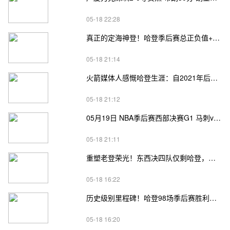
05-18 22:28
真正的定海神登！哈登季后赛总正负值+62、次轮+32，双数据领跑骑士全队
05-18 21:14
火箭媒体人感慨哈登生涯：自2021年后，终于体验躺赢晋级滋味
05-18 21:12
05月19日 NBA季后赛西部决赛G1 马刺vs雷霆直播前瞻分析
05-18 21:11
重塑老登荣光！东西决四队仅剩哈登，高龄坚守续写传奇
05-18 16:22
历史级别里程碑！哈登98场季后赛胜利，追平马龙并列无冠球员历史第一
05-18 16:20