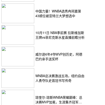
中国力量！WNBA选秀冉珂嘉第
43顺位被亚特兰大梦想选中
10月11日 NBA季前赛 拉斯维加斯
王牌vs菲尼克斯水星直播前瞻分析
威尔逊6年4夺MVP创历史，阿德
巴约亲手送奖杯
WNBA总决赛激战五场，纽约自由
人勇夺队史首冠书写传奇
琼奎尔-琼斯WNBA荣耀巅峰：总
决赛MVP加冕，生涯集齐冠军