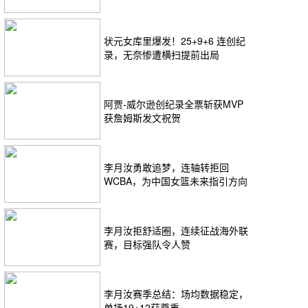
+MVP+FMVP
状元女库里爆发！25+9+6 连创纪
录，无奈惨遭横扫提前出局
阿贾-威尔逊创纪录全票斩获MVP
获詹姆斯发文祝贺
李月汝勇敢追梦，连轴转拒回
WCBA，为中国女篮未来指引方向
李月汝拒舒适圈，连续征战海外联
赛，目标强队令人赞
李月汝赛季总结：场均数据稳定，
单场19+12获尊重