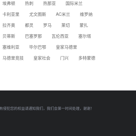
埃弗顿
热刺
热那亚
国际米兰
卡利亚里
尤文图斯
AC米兰
维罗纳
拉齐奥
都灵
罗马
莱切
蒙扎
贝蒂斯
巴塞罗那
瓦伦西亚
塞尔塔
塞维利亚
毕尔巴鄂
皇家马德里
马德里竞技
皇家社会
门兴
多特蒙德
有侵犯您的权益请通知我们，我们会第一时间处理，谢谢！
顶部