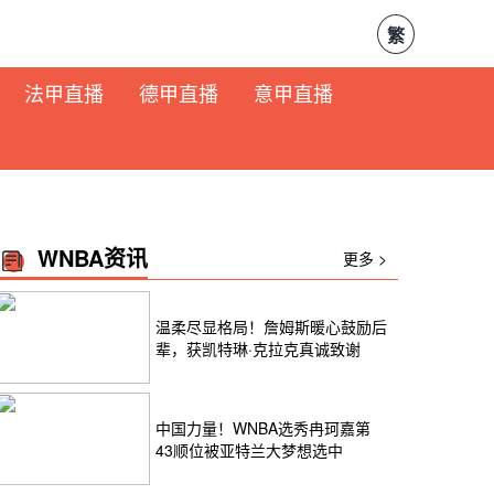
繁
法甲直播
德甲直播
意甲直播
WNBA资讯
更多 >
温柔尽显格局！詹姆斯暖心鼓励后
辈，获凯特琳·克拉克真诚致谢
中国力量！WNBA选秀冉珂嘉第
43顺位被亚特兰大梦想选中