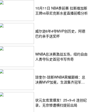
10月11日 NBA季前赛 拉斯维加斯
王牌vs菲尼克斯水星直播前瞻分析
威尔逊6年4夺MVP创历史，阿德
巴约亲手送奖杯
WNBA总决赛激战五场，纽约自由
人勇夺队史首冠书写传奇
琼奎尔-琼斯WNBA荣耀巅峰：总
决赛MVP加冕，生涯集齐冠军
+MVP+FMVP
状元女库里爆发！25+9+6 连创纪
录，无奈惨遭横扫提前出局