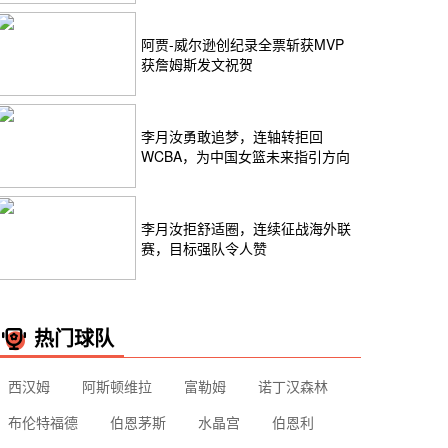
阿贾-威尔逊创纪录全票斩获MVP
获詹姆斯发文祝贺
李月汝勇敢追梦，连轴转拒回
WCBA，为中国女篮未来指引方向
李月汝拒舒适圈，连续征战海外联
赛，目标强队令人赞
热门球队
西汉姆
阿斯顿维拉
富勒姆
诺丁汉森林
布伦特福德
伯恩茅斯
水晶宫
伯恩利