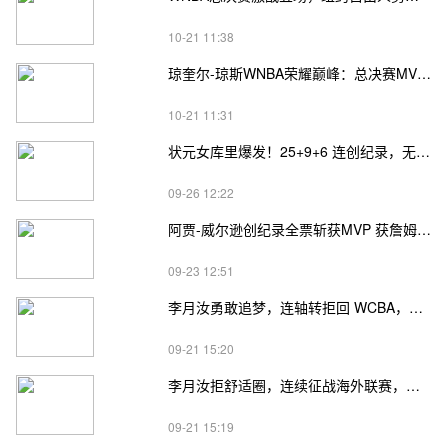
10-21 11:38
琼奎尔-琼斯WNBA荣耀巅峰：总决赛MVP加冕，生涯集齐冠军+MVP+FMVP
10-21 11:31
状元女库里爆发！25+9+6 连创纪录，无奈惨遭横扫提前出局
09-26 12:22
阿贾-威尔逊创纪录全票斩获MVP 获詹姆斯发文祝贺
09-23 12:51
李月汝勇敢追梦，连轴转拒回 WCBA，为中国女篮未来指引方向
09-21 15:20
李月汝拒舒适圈，连续征战海外联赛，目标强队令人赞
09-21 15:19