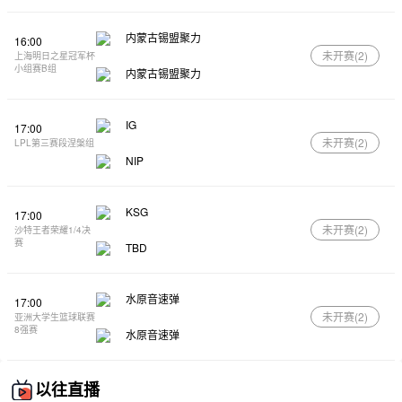
内蒙古锡盟聚力
16:00
未开赛(
2
)
上海明日之星冠军杯
小组赛B组
内蒙古锡盟聚力
IG
17:00
未开赛(
2
)
LPL第三赛段涅槃组
NIP
KSG
17:00
未开赛(
2
)
沙特王者荣耀1/4决
赛
TBD
水原音速弹
17:00
未开赛(
2
)
亚洲大学生篮球联赛
8强赛
水原音速弹
以往直播