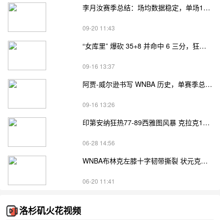
李月汝赛季总结：场均数据稳定，单场19+12获尊重
09-20 11:43
“女库里” 爆砍 35+8 并命中 6 三分，狂刷纪录获詹皇盛赞
09-16 13:37
阿贾-威尔逊书写 WNBA 历史，单赛季总得分破千 詹姆斯道贺
09-16 13:26
印第安纳狂热77-89西雅图风暴 克拉克15分6篮板7助攻
06-28 14:56
WNBA布林克左膝十字韧带撕裂 状元克拉克发声
06-20 11:41
洛杉矶火花视频