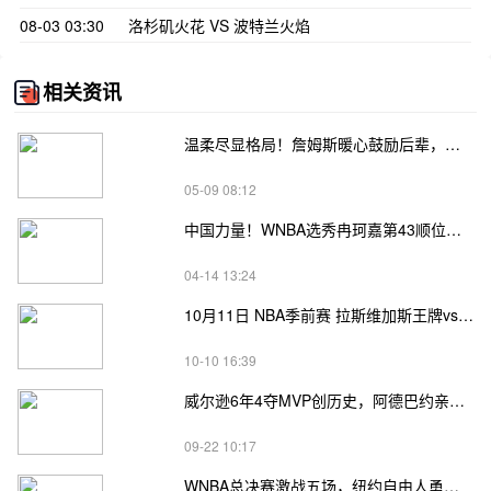
08-03 03:30
洛杉矶火花 VS 波特兰火焰
相关资讯
温柔尽显格局！詹姆斯暖心鼓励后辈，获凯特琳·克拉克真诚致谢
05-09 08:12
中国力量！WNBA选秀冉珂嘉第43顺位被亚特兰大梦想选中
04-14 13:24
10月11日 NBA季前赛 拉斯维加斯王牌vs菲尼克斯水星直播前瞻分析
10-10 16:39
威尔逊6年4夺MVP创历史，阿德巴约亲手送奖杯
09-22 10:17
WNBA总决赛激战五场，纽约自由人勇夺队史首冠书写传奇