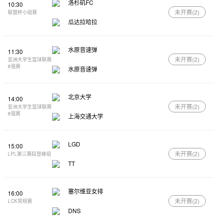
洛杉矶FC
10:30
未开赛(
2
)
联盟杯小组赛
瓜达拉哈拉
水原音速弹
11:30
未开赛(
2
)
亚洲大学生篮球联赛
8强赛
水原音速弹
北京大学
14:00
未开赛(
2
)
亚洲大学生篮球联赛
8强赛
上海交通大学
LGD
15:00
未开赛(
2
)
LPL第三赛段登峰组
TT
塞尔维亚女排
16:00
未开赛(
2
)
LCK常规赛
DNS