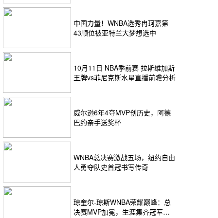
中国力量！WNBA选秀冉珂嘉第
43顺位被亚特兰大梦想选中
10月11日 NBA季前赛 拉斯维加斯
王牌vs菲尼克斯水星直播前瞻分析
威尔逊6年4夺MVP创历史，阿德
巴约亲手送奖杯
WNBA总决赛激战五场，纽约自由
人勇夺队史首冠书写传奇
琼奎尔-琼斯WNBA荣耀巅峰：总
决赛MVP加冕，生涯集齐冠军