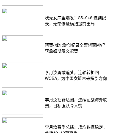
+MVP+FMVP
状元女库里爆发！25+9+6 连创纪
录，无奈惨遭横扫提前出局
阿贾-威尔逊创纪录全票斩获MVP
获詹姆斯发文祝贺
李月汝勇敢追梦，连轴转拒回
WCBA，为中国女篮未来指引方向
李月汝拒舒适圈，连续征战海外联
赛，目标强队令人赞
李月汝赛季总结：场均数据稳定，
单场19+12获尊重