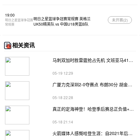
19:00
明日之星篮球争冠赛常规赛 英格兰
未开赛(
2
)
明日之星篮球争冠赛
UK50精英队 vs 中国U18男篮B队
常规赛
相关资讯
马刺双加时胜雷霆抢占先机 文班亚马41+24 哈珀24+11 亚历山大24+12
05-19 12:29
广厦力克深圳2-0夺赛点 布朗30分 胡金秋17+8 贺希宁18分
05-18 22:28
真正的定海神登！哈登季后赛总正负值+62、次轮+32，双数据领跑骑士全队
05-18 21:14
火箭媒体人感慨哈登生涯：自2021年后，终于体验躺赢晋级滋味