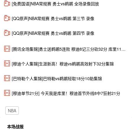
[免费国语]NBA常规赛 勇士vs鹈鹕 全场录像回放
[QQ原声]NBA常规赛 勇士vs鹈鹕 第三节 录像
[QQ原声]NBA常规赛 勇士vs鹈鹕 第四节 录像
[腾讯全场集锦]勇士送鹈鹕5连败 穆迪8记三分砍32分 库里11中2 墨菲20+8
[穆迪个人集锦]生涯新高！穆迪vs鹈鹕高效射下32分集锦
[巴特勒个人集锦]巴特勒vs鹈鹕轻取18分10助集锦
[穆迪单节21分] 今天我是库里！穆迪首节外线8中7狂射21分
NBA
本场战报