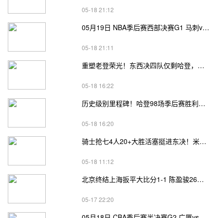
05-18 21:12
05月19日 NBA季后赛西部决赛G1 马刺vs雷霆直播前瞻分析
05-18 21:11
重塑老登荣光！东西决四队仅剩哈登，高龄坚守续写传奇
05-18 16:22
历史级别里程碑！哈登98场季后赛胜利，追平马龙并列无冠球员历史第一
05-18 16:20
骑士抢七4人20+大胜活塞挺进东决！米切尔26+7 阿伦23分 梅里尔23分 詹金斯17分
05-18 11:12
北京终结上海扳平大比分1-1 陈盈骏26分 杰曼22分 古德温32分
05-17 22:20
05月18日 CBA季后赛半决赛G2 广厦vs深圳直播前瞻分析