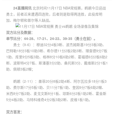
24直播网讯
北京时间11月17日 NBA常规赛，鹈鹕今日迎战
勇士，前者近来遭遇四连败，后者则是取得两连胜，此役库明
加、梅尔顿和普尔等人缺战。
双方比分及数据：
单节比分：44-28、17-21、24-22、39-35（勇士在前）。
勇士（9-6）：穆迪32分4板3断、波杰姆斯基19分3板3助、
巴特勒18分3板10助3断、希尔德11分2板2助3断、理查德9分7板
1助、库里9分5板3助、格林8分10板6助2断、霍福德6分2板6助2
断、波斯特4分7板、斯潘塞3分2助、桑托斯3分、戴维斯2分1板1
助、佩顿3板2帽；
鹈鹕（2-11）：墨菲20分8板2助4断、阿尔瓦拉多18分1板3
助、费尔斯17分5板1助、贝11分7板1助、奎因9分7板6助2帽、
米西8分7板2助、麦戈文斯8分1板、琼斯6分2板1助2断、霍金斯
5分4板2助、马特科维奇4分2板3助2断、皮维1板1助。
双方首发：