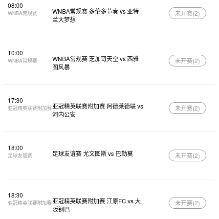
08:00
WNBA常规赛 多伦多节奏 vs 亚特
未开赛(
2
)
WNBA常规赛
兰大梦想
10:00
WNBA常规赛 芝加哥天空 vs 西雅
未开赛(
2
)
WNBA常规赛
图风暴
17:30
亚冠精英联赛附加赛 阿德莱德联 vs
未开赛(
2
)
亚冠精英联赛附加赛
河内公安
18:00
足球友谊赛 尤文图斯 vs 巴勒莫
未开赛(
2
)
足球友谊赛
18:30
亚冠精英联赛附加赛 江原FC vs 大
未开赛(
2
)
亚冠精英联赛附加赛
阪钢巴