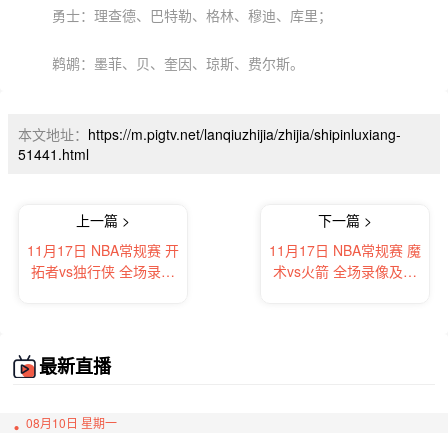
勇士：理查德、巴特勒、格林、穆迪、库里；
鹈鹕：墨菲、贝、奎因、琼斯、费尔斯。
本文地址：
https://m.pigtv.net/lanqiuzhijia/zhijia/shipinluxiang-
51441.html
上一篇 >
下一篇 >
11月17日 NBA常规赛 开
11月17日 NBA常规赛 魔
拓者vs独行侠 全场录像
术vs火箭 全场录像及集
及集锦
锦
最新直播
08月10日 星期一