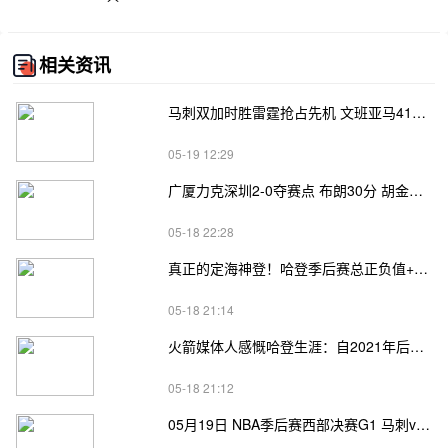
相关资讯
马刺双加时胜雷霆抢占先机 文班亚马41+24 哈珀24+11 亚历山大24+12
05-19 12:29
广厦力克深圳2-0夺赛点 布朗30分 胡金秋17+8 贺希宁18分
05-18 22:28
真正的定海神登！哈登季后赛总正负值+62、次轮+32，双数据领跑骑士全队
05-18 21:14
火箭媒体人感慨哈登生涯：自2021年后，终于体验躺赢晋级滋味
05-18 21:12
05月19日 NBA季后赛西部决赛G1 马刺vs雷霆直播前瞻分析