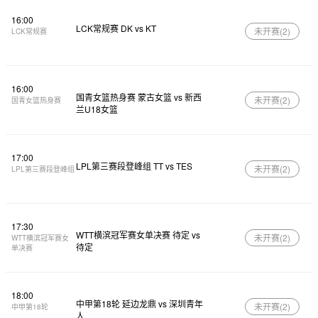
16:00
LCK常规赛 DK vs KT
未开赛(
2
)
LCK常规赛
16:00
国青女篮热身赛 蒙古女篮 vs 新西
未开赛(
2
)
国青女篮热身赛
兰U18女篮
17:00
LPL第三赛段登峰组 TT vs TES
未开赛(
2
)
LPL第三赛段登峰组
17:30
WTT横滨冠军赛女单决赛 待定 vs
未开赛(
2
)
WTT横滨冠军赛女
待定
单决赛
18:00
中甲第18轮 延边龙鼎 vs 深圳青年
未开赛(
2
)
中甲第18轮
人