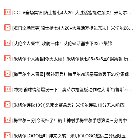
[CCTV全场集锦]骑士抢七4人20+大胜活塞挺进东决！米切尔26+5+7 梅里尔23分
[腾讯全场集锦]骑士抢七4人20+大胜活塞挺进东决！米切尔26+5+7 梅里尔23分
[艾伦个人集锦] 攻防一体！艾伦vs活塞拿下23+7集锦
[米切尔个人集锦]今天太硬！米切尔抢七25+5+5且0误集锦 历史第六人
[梅里尔个人晋级] 替补奇兵！梅里尔vs活塞高效轰下23分集锦
[冲突]输球情绪爆发一下！奥萨尔抢篮板动作过大 斯特鲁斯不满冲突
[米切尔连砍10分]杀死比赛悬念？米切尔连砍10分无人能挡！
[梅里尔三分]今天神了！骑士神射手梅里尔手感滚烫三分再中！
[米切尔LOGO压哨]神来之笔！米切尔LOGO超远三分极限压哨轰进