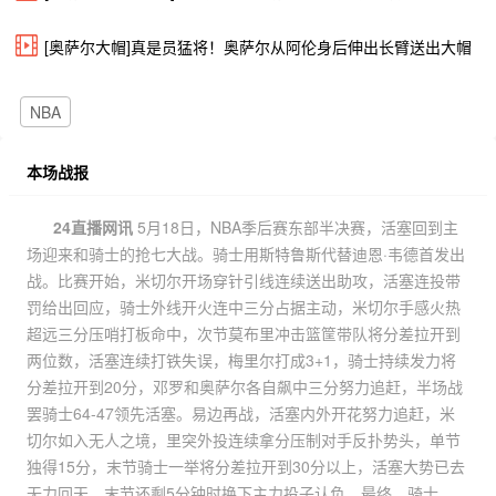
[奥萨尔大帽]真是员猛将！奥萨尔从阿伦身后伸出长臂送出大帽
NBA
本场战报
24直播网讯
5月18日，NBA季后赛东部半决赛，活塞回到主
场迎来和骑士的抢七大战。骑士用斯特鲁斯代替迪恩·韦德首发出
战。比赛开始，米切尔开场穿针引线连续送出助攻，活塞连投带
罚给出回应，骑士外线开火连中三分占据主动，米切尔手感火热
超远三分压哨打板命中，次节莫布里冲击篮筐带队将分差拉开到
两位数，活塞连续打铁失误，梅里尔打成3+1，骑士持续发力将
分差拉开到20分，邓罗和奥萨尔各自飙中三分努力追赶，半场战
罢骑士64-47领先活塞。易边再战，活塞内外开花努力追赶，米
切尔如入无人之境，里突外投连续拿分压制对手反扑势头，单节
独得15分，末节骑士一举将分差拉开到30分以上，活塞大势已去
无力回天，末节还剩5分钟时换下主力投子认负。最终，骑士