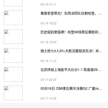
05-18 21:11
重塑老登荣光！东西决四队仅剩哈登，高龄坚守续写传奇
05-18 16:22
历史级别里程碑！哈登98场季后赛胜利，追平马龙并列无冠球员历史第一
05-18 16:20
骑士抢七4人20+大胜活塞挺进东决！米切尔26+7 阿伦23分 梅里尔23分 詹金斯17分
05-18 11:12
北京终结上海扳平大比分1-1 陈盈骏26分 杰曼22分 古德温32分
05-17 22:20
05月18日 CBA季后赛半决赛G2 广厦vs深圳直播前瞻分析
05-17 14:05