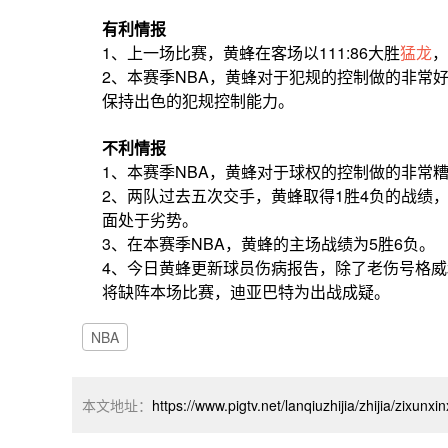
有利情报
1、上一场比赛，黄蜂在客场以111:86大胜
猛龙
，
2、本赛季NBA，黄蜂对于犯规的控制做的非常好
保持出色的犯规控制能力。
不利情报
1、本赛季NBA，黄蜂对于球权的控制做的非常糟
2、两队过去五次交手，黄蜂取得1胜4负的战绩
面处于劣势。
3、在本赛季NBA，黄蜂的主场战绩为5胜6负。
4、今日黄蜂更新球员伤病报告，除了老伤号格威
将缺阵本场比赛，迪亚巴特为出战成疑。
NBA
本文地址：
https://www.pigtv.net/lanqiuzhijia/zhijia/zixunxi