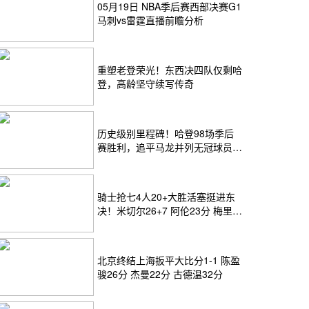
05月19日 NBA季后赛西部决赛G1
马刺vs雷霆直播前瞻分析
重塑老登荣光！东西决四队仅剩哈
登，高龄坚守续写传奇
历史级别里程碑！哈登98场季后
赛胜利，追平马龙并列无冠球员历
史第一
骑士抢七4人20+大胜活塞挺进东
决！米切尔26+7 阿伦23分 梅里尔
23分 詹金斯17分
北京终结上海扳平大比分1-1 陈盈
骏26分 杰曼22分 古德温32分