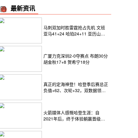
最新资讯
马刺双加时胜雷霆抢占先机 文班
亚马41+24 哈珀24+11 亚历山大
24+12
广厦力克深圳2-0夺赛点 布朗30分
胡金秋17+8 贺希宁18分
真正的定海神登！哈登季后赛总正
负值+62、次轮+32，双数据领跑
骑士全队
火箭媒体人感慨哈登生涯：自
2021年后，终于体验躺赢晋级滋
味