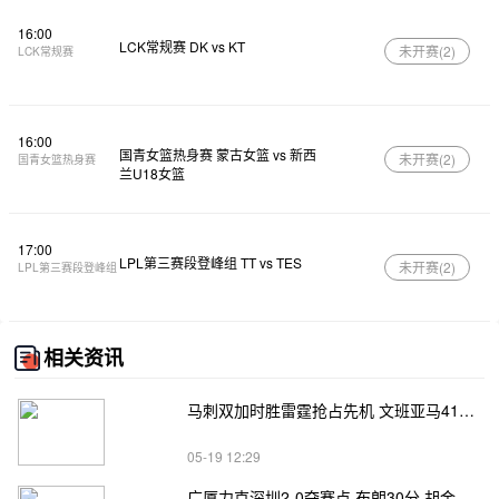
16:00
LCK常规赛 DK vs KT
未开赛(
2
)
LCK常规赛
16:00
国青女篮热身赛 蒙古女篮 vs 新西
未开赛(
2
)
国青女篮热身赛
兰U18女篮
17:00
LPL第三赛段登峰组 TT vs TES
未开赛(
2
)
LPL第三赛段登峰组
相关资讯
马刺双加时胜雷霆抢占先机 文班亚马41+24 哈珀24+11 亚历山大24+12
05-19 12:29
广厦力克深圳2-0夺赛点 布朗30分 胡金秋17+8 贺希宁18分