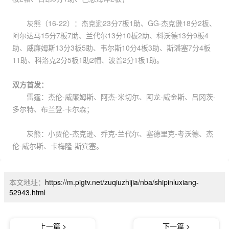
灰熊（16-22）：杰克逊23分7板1助、GG·杰克逊18分2板、
阿尔达马15分7板7助、兰代尔13分10板2助、科沃德13分9板4
助、威廉姆斯13分3板5助、韦尔斯10分4板3助、斯潘塞7分4板
11助、科洛克2分5板1助2帽、波普2分1板1助。
双方首发：
雷霆：杰伦-威廉姆斯、阿杰-米切尔、阿龙-威金斯、吕冈茨-
多尔特、布兰登-卡尔森；
灰熊：小贾伦-杰克逊、乔克-兰代尔、塞德里克-考沃德、杰
伦-威尔斯、卡梅隆-斯宾塞。
本文地址：
https://m.pigtv.net/zuqiuzhijia/nba/shipinluxiang-
52943.html
上一篇 >
下一篇 >