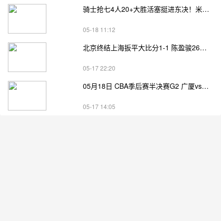
骑士抢七4人20+大胜活塞挺进东决！米切尔26+7 阿伦23分 梅里尔23分 詹金斯17分
05-18 11:12
北京终结上海扳平大比分1-1 陈盈骏26分 杰曼22分 古德温32分
05-17 22:20
05月18日 CBA季后赛半决赛G2 广厦vs深圳直播前瞻分析
05-17 14:05