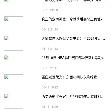
05-18 22:28
真正的定海神登！哈登季后赛总正负值+62、次轮+32，双数据领跑骑士全队
05-18 21:14
火箭媒体人感慨哈登生涯：自2021年后，终于体验躺赢晋级滋味
05-18 21:12
05月19日 NBA季后赛西部决赛G1 马刺vs雷霆直播前瞻分析
05-18 21:11
重塑老登荣光！东西决四队仅剩哈登，高龄坚守续写传奇
05-18 16:22
历史级别里程碑！哈登98场季后赛胜利，追平马龙并列无冠球员历史第一
05-18 16:20