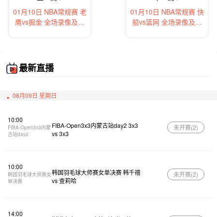
01月10日 NBA常规赛 老
01月10日 NBA常规赛 快
鹰vs掘金 全场录像及集
船vs篮网 全场录像及集
锦
锦
最新直播
08月09日 星期日
10:00
FIBA-Open3x3内蒙古站day2 3x3
未开赛(
2
)
FIBA-Open3x3内蒙
vs 3x3
古站day2
10:00
韩国羽毛球大师赛女单决赛 韩千禧
未开赛(
2
)
韩国羽毛球大师赛女
vs 查莉哈
单决赛
14:00