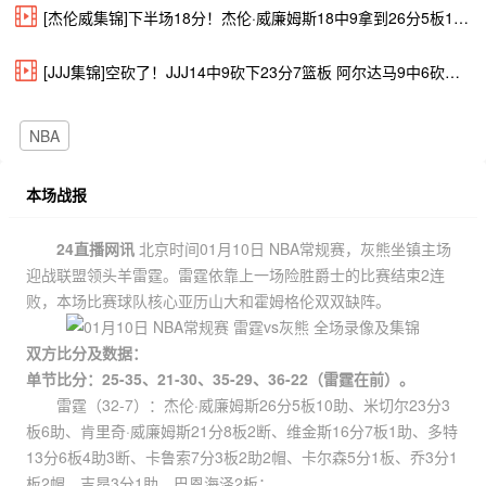
[杰伦威集锦]下半场18分！杰伦·威廉姆斯18中9拿到26分5板10助 罚球10中8
[JJJ集锦]空砍了！JJJ14中9砍下23分7篮板 阿尔达马9中6砍下15+7+7
NBA
本场战报
24直播网讯
北京时间01月10日 NBA常规赛，灰熊坐镇主场
迎战联盟领头羊雷霆。雷霆依靠上一场险胜爵士的比赛结束2连
败，本场比赛球队核心亚历山大和霍姆格伦双双缺阵。
双方比分及数据：
单节比分：25-35、21-30、35-29、36-22（雷霆在前）。
雷霆（32-7）：杰伦·威廉姆斯26分5板10助、米切尔23分3
板6助、肯里奇·威廉姆斯21分8板2断、维金斯16分7板1助、多特
13分6板4助3断、卡鲁索7分3板2助2帽、卡尔森5分1板、乔3分1
板2帽、吉昂3分1助、巴恩海泽2板；