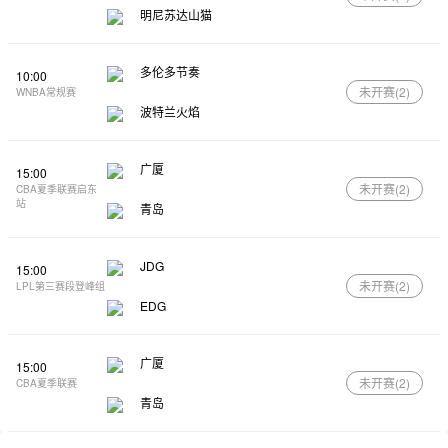
明尼苏达山猫
多伦多节奏
10:00
未开赛(
2
)
WNBA常规赛
波特兰火焰
广厦
15:00
未开赛(
2
)
CBA夏季联赛启东
站
青岛
JDG
15:00
未开赛(
2
)
LPL第三赛段登峰组
EDG
广厦
15:00
未开赛(
2
)
CBA夏季联赛
青岛