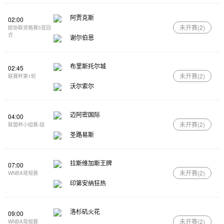
阿贾克斯
02:00
未开赛(
2
)
欧协联资格赛3首回
合
谢尔伯恩
布里斯托尔城
02:45
未开赛(
2
)
联赛杯第1轮
沃尔索尔
迈阿密国际
04:00
未开赛(
2
)
联盟杯小组赛-组
圣路易斯
拉斯维加斯王牌
07:00
未开赛(
2
)
WNBA常规赛
印第安纳狂热
洛杉矶火花
09:00
未开赛(
2
)
WNBA常规赛