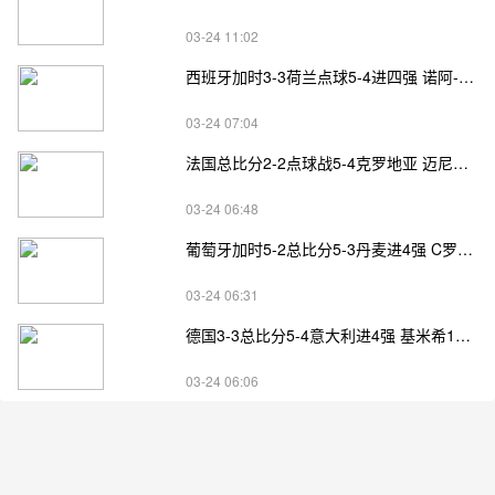
03-24 11:02
西班牙加时3-3荷兰点球5-4进四强 诺阿-朗&马伦失点
03-24 07:04
法国总比分2-2点球战5-4克罗地亚 迈尼昂两扑点
03-24 06:48
葡萄牙加时5-2总比分5-3丹麦进4强 C罗失点+补射破门
03-24 06:31
德国3-3总比分5-4意大利进4强 基米希1射2传小基恩双响
03-24 06:06