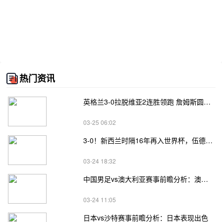
热门资讯
英格兰3-0拉脱维亚2连胜领跑 詹姆斯圆月弯刀凯恩埃泽建功
03-25 06:02
3-0！新西兰时隔16年再入世界杯，伍德将二度征战
03-24 18:32
中国男足vs澳大利亚赛事前瞻分析：澳大利亚进攻不俗
03-24 11:05
日本vs沙特赛事前瞻分析：日本表现出色