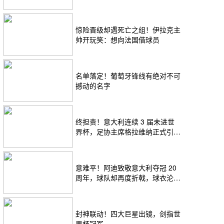
择
惊险晋级却遇死亡之组！伊拉克主
帅开玩笑：想向法国借球员
名单落定！葡萄牙锋线有绝对不可
撼动的名字
终担责！意大利连续 3 届未进世
界杯，足协主席格拉维纳正式引咎
辞职
意难平！阿迪致敬意大利夺冠 20
周年，球队却再度折戟，球衣沦为
遗憾
封神联动！四大巨星出镜，剑指世
界杯冠军