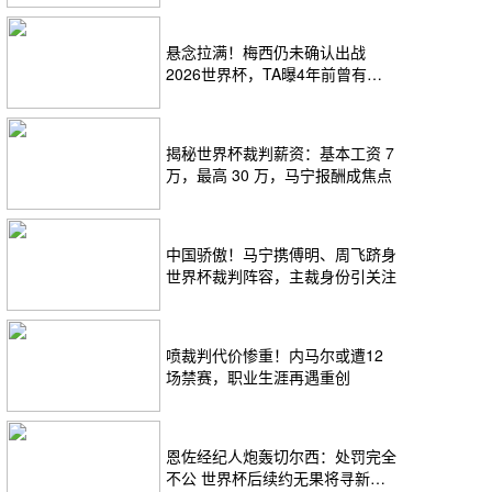
悬念拉满！梅西仍未确认出战
2026世界杯，TA曝4年前曾有退
役念头
揭秘世界杯裁判薪资：基本工资 7
万，最高 30 万，马宁报酬成焦点
中国骄傲！马宁携傅明、周飞跻身
世界杯裁判阵容，主裁身份引关注
喷裁判代价惨重！内马尔或遭12
场禁赛，职业生涯再遇重创
恩佐经纪人炮轰切尔西：处罚完全
不公 世界杯后续约无果将寻新选