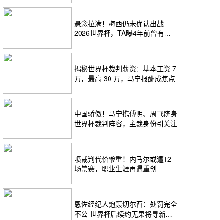
悬念拉满！梅西仍未确认出战
2026世界杯，TA曝4年前曾有退
役念头
揭秘世界杯裁判薪资：基本工资 7
万，最高 30 万，马宁报酬成焦点
中国骄傲！马宁携傅明、周飞跻身
世界杯裁判阵容，主裁身份引关注
喷裁判代价惨重！内马尔或遭12
场禁赛，职业生涯再遇重创
恩佐经纪人炮轰切尔西：处罚完全
不公 世界杯后续约无果将寻新选