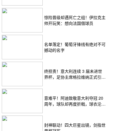
择
惊险晋级却遇死亡之组！伊拉克主
帅开玩笑：想向法国借球员
名单落定！葡萄牙锋线有绝对不可
撼动的名字
终担责！意大利连续 3 届未进世
界杯，足协主席格拉维纳正式引咎
辞职
意难平！阿迪致敬意大利夺冠 20
周年，球队却再度折戟，球衣沦为
遗憾
封神联动！四大巨星出镜，剑指世
界杯冠军