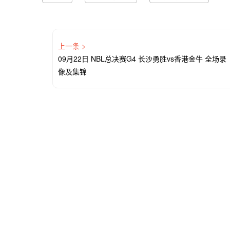
上一条 >
09月22日 NBL总决赛G4 长沙勇胜vs香港金牛 全场录
像及集锦