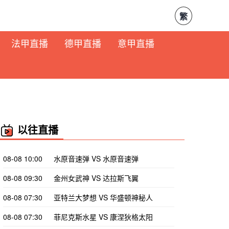
繁
法甲直播
德甲直播
意甲直播
以往直播
08-08 10:00
水原音速弹 VS 水原音速弹
08-08 09:30
金州女武神 VS 达拉斯飞翼
08-08 07:30
亚特兰大梦想 VS 华盛顿神秘人
08-08 07:30
菲尼克斯水星 VS 康涅狄格太阳