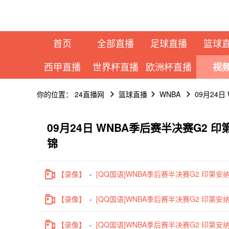
首页
全部直播
足球直播
篮球
西甲直播
世界杯直播
欧洲杯直播
视
你的位置：
24直播网
篮球直播
WNBA
09月24
09月24日 WNBA季后赛半决赛G2
锦
【录像】
[QQ国语]WNBA季后赛半决赛G2 印第
【录像】
[QQ国语]WNBA季后赛半决赛G2 印第安
放
【录像】
像
[QQ国语]WNBA季后赛半决赛G2 印第安