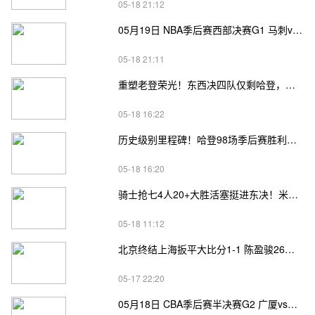
05-18 21:12
05月19日 NBA季后赛西部决赛G1 马刺vs雷霆直播前瞻分析
05-18 21:11
重塑老登荣光！东西决四队仅剩哈登，高龄坚守续写传奇
05-18 16:22
历史级别里程碑！哈登98场季后赛胜利，追平马龙并列无冠球员历史第一
05-18 16:20
骑士抢七4人20+大胜活塞挺进东决！米切尔26+7 阿伦23分 梅里尔23分 詹金斯17分
05-18 11:12
北京终结上海扳平大比分1-1 陈盈骏26分 杰曼22分 古德温32分
05-17 22:20
05月18日 CBA季后赛半决赛G2 广厦vs深圳直播前瞻分析