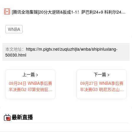
[腾讯全场集锦]20分大逆转&扳成1-1！萨巴利24+9 科利尔24+6 水星加时胜山猫
WNBA
本文地址：
https://m.pigtv.net/zuqiuzhijia/wnba/shipinluxiang-
50030.html
上一篇 >
下一篇 >
09月24日 WNBA季后赛
09月27日 WNBA季后赛
半决赛G2 印第安纳狂热
半决赛G3 明尼苏达山猫
vs拉斯维加斯王牌 全场
vs菲尼克斯水星 全场录
录像及集锦
像及集锦
最新直播