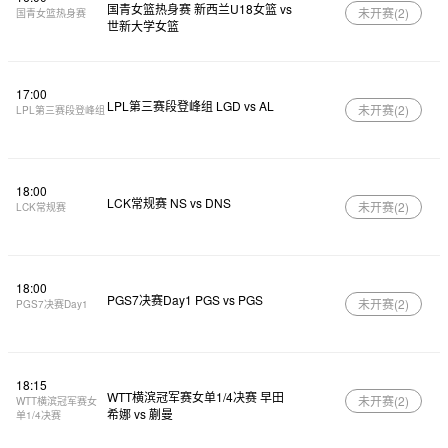
国青女篮热身赛 新西兰U18女篮 vs
未开赛(
2
)
国青女篮热身赛
世新大学女篮
17:00
LPL第三赛段登峰组 LGD vs AL
未开赛(
2
)
LPL第三赛段登峰组
18:00
LCK常规赛 NS vs DNS
未开赛(
2
)
LCK常规赛
18:00
PGS7决赛Day1 PGS vs PGS
未开赛(
2
)
PGS7决赛Day1
18:15
WTT横滨冠军赛女单1/4决赛 早田
未开赛(
2
)
WTT横滨冠军赛女
希娜 vs 蒯曼
单1/4决赛