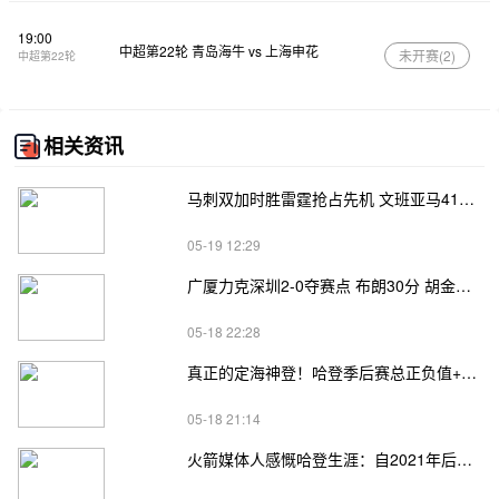
19:00
中超第22轮 青岛海牛 vs 上海申花
未开赛(
2
)
中超第22轮
相关资讯
马刺双加时胜雷霆抢占先机 文班亚马41+24 哈珀24+11 亚历山大24+12
05-19 12:29
广厦力克深圳2-0夺赛点 布朗30分 胡金秋17+8 贺希宁18分
05-18 22:28
真正的定海神登！哈登季后赛总正负值+62、次轮+32，双数据领跑骑士全队
05-18 21:14
火箭媒体人感慨哈登生涯：自2021年后，终于体验躺赢晋级滋味