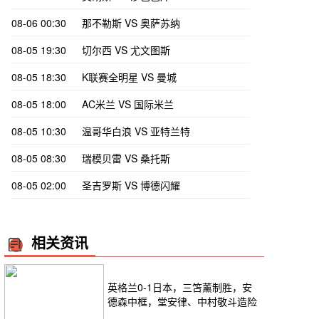
08-06 00:30
那不勒斯 VS 奥萨苏纳
08-05 19:30
切尔西 VS 尤文图斯
08-05 18:30
K联赛全明星 VS 曼城
08-05 18:00
AC米兰 VS 国际米兰
08-05 10:30
温哥华白浪 VS 亚特兰特
08-05 08:30
瑞模贝雷 VS 桑托斯
08-05 02:00
圣吉罗斯 VS 博德闪耀
相关资讯
英格兰0-1日本，三笘薰制胜，安
德森中框，堂安律、中村敬斗造险