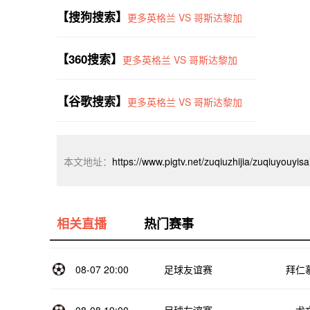
【搜狗搜索】
更多英格兰 VS 哥斯达黎加
【360搜索】
更多英格兰 VS 哥斯达黎加
【谷歌搜索】
更多英格兰 VS 哥斯达黎加
本文地址：
https://www.pigtv.net/zuqiuzhijia/zuqiuyouyis
相关直播
热门赛事
08-07 20:00
足球友谊赛
拜仁