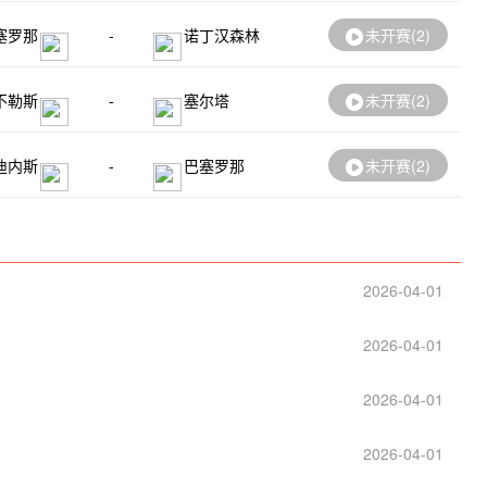
塞罗那
-
诺丁汉森林
未开赛(
2
)
不勒斯
-
塞尔塔
未开赛(
2
)
迪内斯
-
巴塞罗那
未开赛(
2
)
2026-04-01
2026-04-01
2026-04-01
2026-04-01