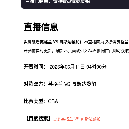
直播已结束，请观看录像或集锦
直播信息
免费观看
英格兰 VS 哥斯达黎加
！24直播网为您提供
英格兰
开赛前实时更新，刷新本页面或进入24直播网首页即可获取
2026年06月11日 04时00分
开赛时间：
英格兰 VS 哥斯达黎加
对阵双方：
CBA
比赛类型：
【百度搜索】
更多英格兰 VS 哥斯达黎加