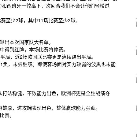
力和西班牙一较高下，次回合我们不会让他们轻松过
比赛至少2球，其中11场比赛至少3球。
将退出本次国家队大名单。
赛中得到红牌，本场比赛将停赛。
场平局，近2场欧国联比赛更是连续踢出平局。
平1负，未尝胜绩。即使客场面对实力较弱的波黑也未能
队打法稳健，不败能力出色，欧洲杯更是全胜战绩夺
容雄厚，进攻端表现出色，整体赢球能力强劲。
比赛。