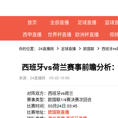
首页
全部直播
足球直播
篮球
西甲直播
世界杯直播
欧洲杯直播
视
你的位置：
24直播网
足球直播
欧国联
西班牙v
西班牙vs荷兰赛事前瞻分析
来源：24直播网
03-22 16:56
对阵双方：西班牙vs荷兰
赛事类型：欧国联1/4赛决赛次回合
比赛时间：03月24日 03:45
比赛地址：
欧国联直播