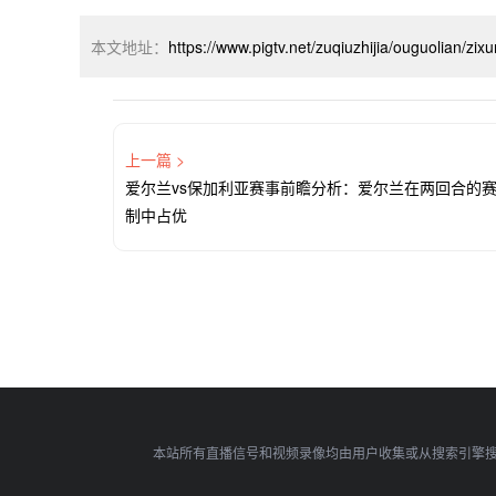
本文地址：
https://www.pigtv.net/zuqiuzhijia/ouguolian/zix
上一篇 >
爱尔兰vs保加利亚赛事前瞻分析：爱尔兰在两回合的
制中占优
本站所有直播信号和视频录像均由用户收集或从搜索引擎