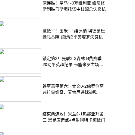
两连胜！皇马1-0塞维利亚 维尼修
斯制胜马斯坦托诺中柱姆总失良机
遭绝平！国米1-1维罗纳 埃德蒙松
送礼基隆·鲍伊绝平劳塔罗失良机
锁定第3！曼联3-2森林 B费赛季
20助平英超纪录 卡塞米罗主场告
别
跌至意甲第六！尤文0-2佛罗伦萨
弗拉霍维奇、麦肯尼进球被吹
结束两连败！米兰2-1热那亚升第
三 恩昆库造点+点射阿特卡梅破门