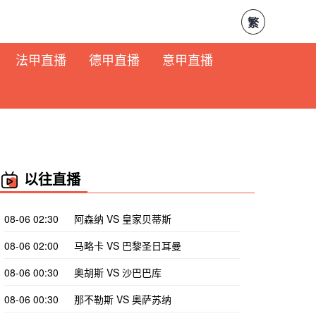
繁
法甲直播
德甲直播
意甲直播
以往直播
08-06 02:30
阿森纳 VS 皇家贝蒂斯
08-06 02:00
马略卡 VS 巴黎圣日耳曼
08-06 00:30
奥胡斯 VS 沙巴巴库
08-06 00:30
那不勒斯 VS 奥萨苏纳