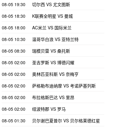
08-05 19:30
切尔西 VS 尤文图斯
08-05 18:30
K联赛全明星 VS 曼城
08-05 18:00
AC米兰 VS 国际米兰
08-05 10:30
温哥华白浪 VS 亚特兰特
08-05 08:30
瑞模贝雷 VS 桑托斯
08-05 02:00
圣吉罗斯 VS 博德闪耀
08-05 02:00
奥林匹亚科斯 VS 奈梅亨
08-05 02:00
萨格勒布迪纳摩 VS 考诺萨基列斯
08-05 02:00
布拉格斯巴达 VS 里昂
08-05 02:00
纽波特郡 VS 罗马
08-05 01:30
贝尔谢巴夏普尔 VS 贝尔格莱德红星