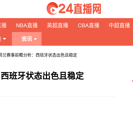
直播
NBA直播
英超直播
CBA直播
中超直播
频
资讯
s荷兰赛事前瞻分析：西班牙状态出色且稳定
：西班牙状态出色且稳定