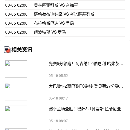
08-05 02:00
奥林匹亚科斯 VS 奈梅亨
08-05 02:00
萨格勒布迪纳摩 VS 考诺萨基列斯
08-05 02:00
布拉格斯巴达 VS 里昂
08-05 02:00
纽波特郡 VS 罗马
相关资讯
先赛5分领跑！阿森纳1-0伯恩利 哈弗茨制胜+蹬踏染黄 萨卡献助攻
05-19 05:52
大巴黎1-2遭巴黎FC逆转 登贝莱27分钟伤退 戈里替补双响+读秒绝杀
05-18 08:17
赛季主场全胜！巴萨3-1贝蒂斯 拉菲尼亚双响坎塞洛破门伊斯科点射
05-18 08:07