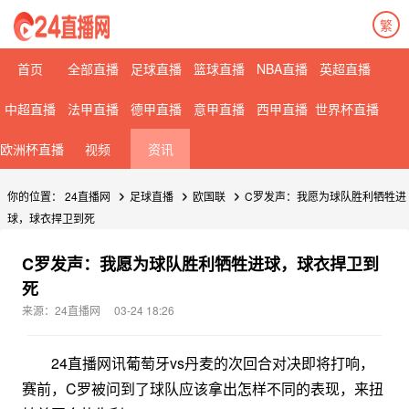
繁
首页
全部直播
足球直播
篮球直播
NBA直播
英超直播
中超直播
法甲直播
德甲直播
意甲直播
西甲直播
世界杯直播
欧洲杯直播
视频
资讯
你的位置：
24直播网
足球直播
欧国联
C罗发声：我愿为球队胜利牺牲进
球，球衣捍卫到死
C罗发声：我愿为球队胜利牺牲进球，球衣捍卫到
死
来源：24直播网
03-24 18:26
24直播网讯葡萄牙vs丹麦的次回合对决即将打响，
赛前，C罗被问到了球队应该拿出怎样不同的表现，来扭