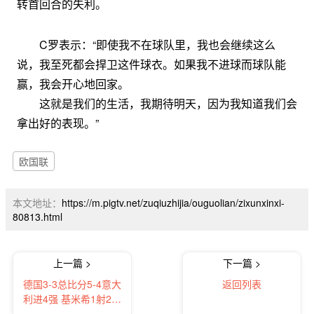
转首回合的失利。
C罗表示：“即使我不在球队里，我也会继续这么
说，我至死都会捍卫这件球衣。如果我不进球而球队能
赢，我会开心地回家。
这就是我们的生活，我期待明天，因为我知道我们会
拿出好的表现。”
欧国联
本文地址：
https://m.pigtv.net/zuqiuzhijia/ouguolian/zixunxinxi-
80813.html
上一篇 >
下一篇 >
德国3-3总比分5-4意大
返回列表
利进4强 基米希1射2传
小基恩双响