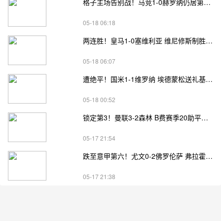
格子主场告别战！马竞1-0赫罗纳仍居第四 格子助攻卢克曼制胜球
05-18 06:18
两连胜！皇马1-0塞维利亚 维尼修斯制胜马斯坦托诺中柱姆总失良机
05-18 06:07
遭绝平！国米1-1维罗纳 埃德蒙松送礼基隆·鲍伊绝平劳塔罗失良机
05-18 00:52
锁定第3！曼联3-2森林 B费赛季20助平英超纪录 卡塞米罗主场告别
05-17 21:54
跌至意甲第六！尤文0-2佛罗伦萨 弗拉霍维奇、麦肯尼进球被吹
05-17 21:38