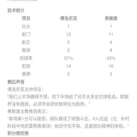
22岁德国前锋替补登场第4分钟便主罚命中，连续两场欧联杯都有进球，成为弗赖堡锋线最大爆点。
技术统计
项目
博洛尼亚
弗赖堡
比分
1
1
射门
12
11
射正
3
4
角球
2
8
控球率
57%
43%
犯规
14
16
黄牌
2
3
赛后声音
博洛尼亚主帅坦言：
“我们上半场踢得不错，但下半场给了对手太多定位球机会。欧联
杯没有弱旅，必须学会把优势转化为胜势。”
弗赖堡主教练则表示：
“客场拿1分可以接受。球队展现了顽强斗志，9人应战（注：补时
阶段中场凯雷两黄离场）依旧守住平局，这是团队精神的体现。”
积分榜形势