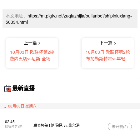
本文地址：
https://m.pigtv.net/zuqiuzhijia/oulianbei/shipinluxiang-
50334.html
上一篇 >
下一篇 >
10月03日 欧联杯第2轮
10月03日 欧联杯第2轮
费内巴切vs尼斯 全场录
布加勒斯特星vs年轻人
像及集锦
全场录像及集锦
最新直播
08月08日 星期六
02:45
联赛杯第1轮 狼队 vs 维尔港
未开赛(
2
)
联赛杯第1轮