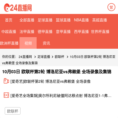
繁
首页
全部直播
足球直播
篮球直播
NBA直播
英超直播
中超直播
法甲直播
德甲直播
意甲直播
西甲直播
世界杯直播
欧洲杯直播
视频
资讯
你的位置：
24直播网
足球直播
欧联杯
10月03日 欧联杯第2轮 博洛尼亚
vs弗赖堡 全场录像及集锦
10月03日 欧联杯第2轮 博洛尼亚vs弗赖堡 全场录像及集锦
[爱奇艺]欧联杯第2轮 博洛尼亚vs弗赖堡 全场录像
[爱奇艺全场集锦]奥尔所利尼破僵阿达穆点射 博洛尼亚1-1弗赖堡
欧联杯