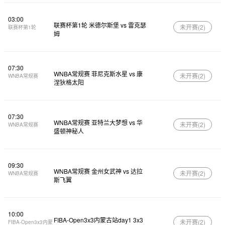
03:00
联赛杯第1轮 米德尔斯堡 vs 雷克瑟
未开赛(
2
)
联赛杯第1轮
姆
07:30
WNBA常规赛 菲尼克斯水星 vs 康
未开赛(
2
)
WNBA常规赛
涅狄格太阳
07:30
WNBA常规赛 亚特兰大梦想 vs 华
未开赛(
2
)
WNBA常规赛
盛顿神秘人
09:30
WNBA常规赛 金州女武神 vs 达拉
未开赛(
2
)
WNBA常规赛
斯飞翼
10:00
FIBA-Open3x3内蒙古站day1 3x3
未开赛(
2
)
FIBA-Open3x3内蒙