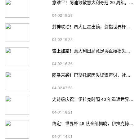
意难平！阿迪致敬意大利夺冠 20 周年，球队却再度折戟，球衣沦为遗憾
04-02 19:28
封神联动！四大巨星出镜，剑指世界杯冠军
04-02 19:22
雪上加霜！意大利出局意足协直接损失超5000万欧，还连累意甲
04-02 16:36
网暴来袭！巴斯托尼因失误遭声讨，社媒满屏 “退役”，赛后火速关评避争议
04-02 07:58
史诗级庆祝！伊拉克时隔 40 年重返世界杯，全国连休两天
04-01 18:21
终定！世界杯 48 队全部揭晓，伊拉克惊险晋级，意大利梦碎，开幕时间敲定 6 月 12 日
04-01 14:01