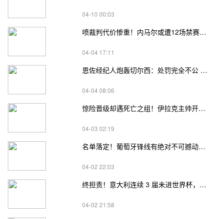
04-10 00:03
喷裁判代价惨重！内马尔或遭12场禁赛，职业生涯再遇重创
04-04 17:11
恩佐经纪人炮轰切尔西：处罚完全不公 世界杯后续约无果将寻新选择
04-04 08:06
惊险晋级却遇死亡之组！伊拉克主帅开玩笑：想向法国借球员
04-03 02:19
名单落定！葡萄牙锋线有绝对不可撼动的名字
04-02 22:03
终担责！意大利连续 3 届未进世界杯，足协主席格拉维纳正式引咎辞职
04-02 21:58