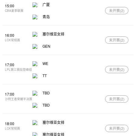
广厦
15:00
未开赛(
2
)
CBA夏季联赛
青岛
塞尔维亚女排
16:00
未开赛(
2
)
LCK常规赛
GEN
WE
17:00
未开赛(
2
)
LPL第三赛段登峰组
TT
TBD
17:00
未开赛(
2
)
沙特王者荣耀半决赛
TBD
塞尔维亚女排
18:00
未开赛(
2
)
LCK常规赛
塞尔维亚女排