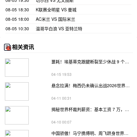
08-05 19:30
切尔西 VS 尤文图斯
08-05 18:30
K联赛全明星 VS 曼城
08-05 18:00
AC米兰 VS 国际米兰
08-05 10:30
温哥华白浪 VS 亚特兰特
相关资讯
噩耗！埃基蒂克跟腱断裂至少休战 9 个月 职业生涯遇重创 彻底无缘 2026 世界杯
04-15 19:53
悬念拉满！梅西仍未确认出战2026世界杯，TA曝4年前曾有退役念头
04-11 00:31
揭秘世界杯裁判薪资：基本工资 7 万，最高 30 万，马宁报酬成焦点
04-10 00:07
中国骄傲！马宁携傅明、周飞跻身世界杯裁判阵容，主裁身份引关注