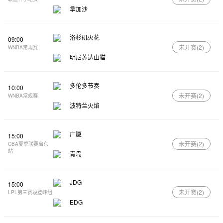
拿加沙
洛杉矶火花
09:00
未开赛(
2
)
WNBA常规赛
明尼苏达山猫
多伦多节奏
10:00
未开赛(
2
)
WNBA常规赛
波特兰火焰
广厦
15:00
未开赛(
2
)
CBA夏季联赛启东
站
青岛
JDG
15:00
未开赛(
2
)
LPL第三赛段登峰组
EDG