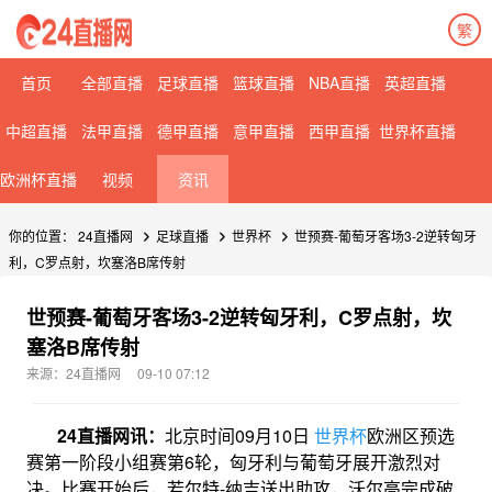
繁
首页
全部直播
足球直播
篮球直播
NBA直播
英超直播
中超直播
法甲直播
德甲直播
意甲直播
西甲直播
世界杯直播
欧洲杯直播
视频
资讯
你的位置：
24直播网
足球直播
世界杯
世预赛-葡萄牙客场3-2逆转匈牙
利，C罗点射，坎塞洛B席传射
世预赛-葡萄牙客场3-2逆转匈牙利，C罗点射，坎
塞洛B席传射
来源：24直播网
09-10 07:12
24直播网讯：
北京时间09月10日
世界杯
欧洲区预选
赛第一阶段小组赛第6轮，匈牙利与葡萄牙展开激烈对
决。比赛开始后，若尔特-纳吉送出助攻，沃尔高完成破