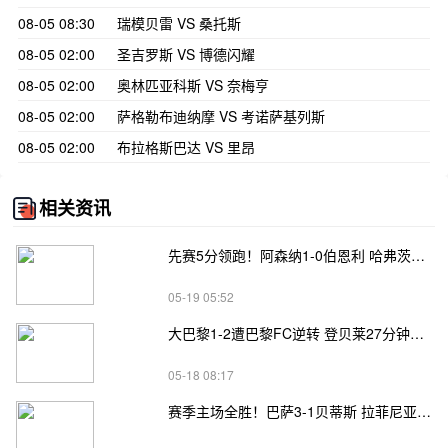
08-05 08:30
瑞模贝雷 VS 桑托斯
08-05 02:00
圣吉罗斯 VS 博德闪耀
08-05 02:00
奥林匹亚科斯 VS 奈梅亨
08-05 02:00
萨格勒布迪纳摩 VS 考诺萨基列斯
08-05 02:00
布拉格斯巴达 VS 里昂
相关资讯
先赛5分领跑！阿森纳1-0伯恩利 哈弗茨制胜+蹬踏染黄 萨卡献助攻
05-19 05:52
大巴黎1-2遭巴黎FC逆转 登贝莱27分钟伤退 戈里替补双响+读秒绝杀
05-18 08:17
赛季主场全胜！巴萨3-1贝蒂斯 拉菲尼亚双响坎塞洛破门伊斯科点射