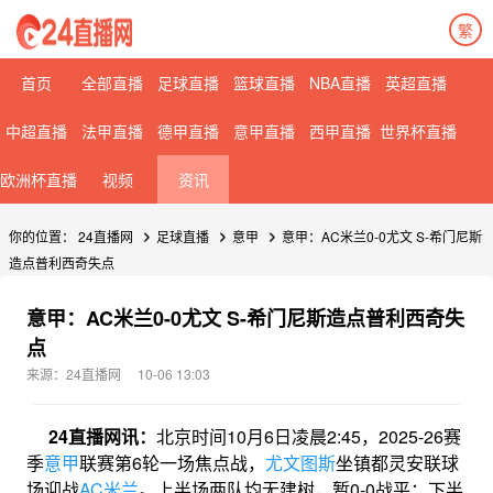
繁
首页
全部直播
足球直播
篮球直播
NBA直播
英超直播
中超直播
法甲直播
德甲直播
意甲直播
西甲直播
世界杯直播
欧洲杯直播
视频
资讯
你的位置：
24直播网
足球直播
意甲
意甲：AC米兰0-0尤文 S-希门尼斯
造点普利西奇失点
意甲：AC米兰0-0尤文 S-希门尼斯造点普利西奇失
点
来源：24直播网
10-06 13:03
24直播网讯：
北京时间10月6日凌晨2:45，2025-26赛
季
意甲
联赛第6轮一场焦点战，
尤文图斯
坐镇都灵安联球
场迎战
AC米兰
。上半场两队均无建树，暂0-0战平；下半