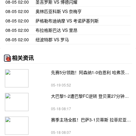
08-05 02:00
圣吉罗斯 VS 博德闪耀
08-05 02:00
奥林匹亚科斯 VS 奈梅亨
08-05 02:00
萨格勒布迪纳摩 VS 考诺萨基列斯
08-05 02:00
布拉格斯巴达 VS 里昂
08-05 02:00
纽波特郡 VS 罗马
相关资讯
先赛5分领跑！阿森纳1-0伯恩利 哈弗茨制胜+蹬踏染黄 萨卡献助攻
05-19 05:52
大巴黎1-2遭巴黎FC逆转 登贝莱27分钟伤退 戈里替补双响+读秒绝杀
05-18 08:17
赛季主场全胜！巴萨3-1贝蒂斯 拉菲尼亚双响坎塞洛破门伊斯科点射
05-18 08:07