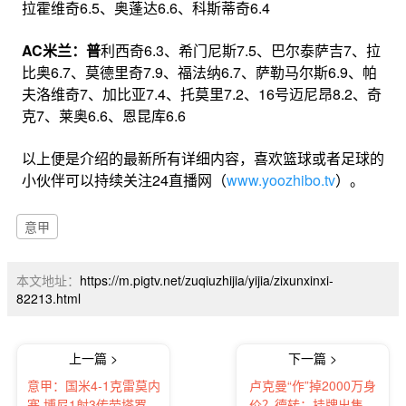
拉霍维奇6.5、奥蓬达6.6、科斯蒂奇6.4
AC米兰：普
利西奇6.3、希门尼斯7.5、巴尔泰萨吉7、拉
比奥6.7、莫德里奇7.9、福法纳6.7、萨勒马尔斯6.9、帕
夫洛维奇7、加比亚7.4、托莫里7.2、16号迈尼昂8.2、奇
克7、莱奥6.6、恩昆库6.6
以上便是介绍的最新所有详细内容，喜欢篮球或者足球的
小伙伴可以持续关注24直播网（
www.yoozhibo.tv
）。
意甲
本文地址：
https://m.pigtv.net/zuqiuzhijia/yijia/zixunxinxi-
82213.html
上一篇 >
下一篇 >
意甲：国米4-1克雷莫内
卢克曼“作”掉2000万身
塞 博尼1射3传劳塔罗破
价？德转：挂牌出售却