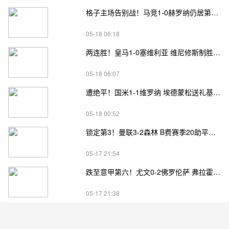
格子主场告别战！马竞1-0赫罗纳仍居第四 格子助攻卢克曼制胜球
05-18 06:18
两连胜！皇马1-0塞维利亚 维尼修斯制胜马斯坦托诺中柱姆总失良机
05-18 06:07
遭绝平！国米1-1维罗纳 埃德蒙松送礼基隆·鲍伊绝平劳塔罗失良机
05-18 00:52
锁定第3！曼联3-2森林 B费赛季20助平英超纪录 卡塞米罗主场告别
05-17 21:54
跌至意甲第六！尤文0-2佛罗伦萨 弗拉霍维奇、麦肯尼进球被吹
05-17 21:38