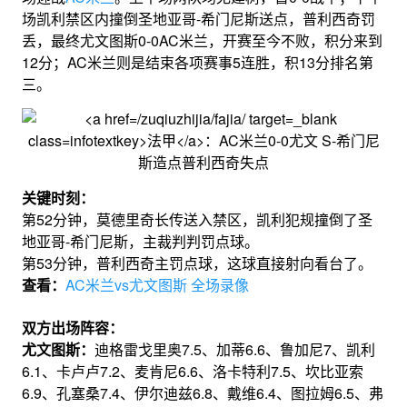
场凯利禁区内撞倒圣地亚哥-希门尼斯送点，普利西奇罚
丢，最终尤文图斯0-0AC米兰，开赛至今不败，积分来到
12分；AC米兰则是结束各项赛事5连胜，积13分排名第
三。
关键时刻：
第52分钟，莫德里奇长传送入禁区，凯利犯规撞倒了圣
地亚哥-希门尼斯，主裁判判罚点球。
第53分钟，普利西奇主罚点球，这球直接射向看台了。
查看：
AC米兰vs尤文图斯 全场录像
双方出场阵容：
尤文图斯：
迪格雷戈里奥7.5、加蒂6.6、鲁加尼7、凯利
6.1、卡卢卢7.2、麦肯尼6.6、洛卡特利7.5、坎比亚索
6.9、孔塞桑7.4、伊尔迪兹6.8、戴维6.4、图拉姆6.5、弗