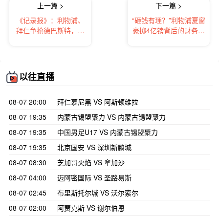
上一篇 >
下一篇 >
《记录报》：利物浦、
“砸钱有理？”利物浦夏窗
拜仁争抢德巴斯特，后
豪掷4亿镑背后的财务底
者视其为于帕接班人
气
以往直播
08-07 20:00
拜仁慕尼黑 VS 阿斯顿维拉
08-07 19:35
内蒙古锡盟聚力 VS 内蒙古锡盟聚力
08-07 19:35
中国男足U17 VS 内蒙古锡盟聚力
08-07 19:35
北京国安 VS 深圳新鹏城
08-07 08:30
芝加哥火焰 VS 拿加沙
08-07 04:00
迈阿密国际 VS 圣路易斯
08-07 02:45
布里斯托尔城 VS 沃尔索尔
08-07 02:00
阿贾克斯 VS 谢尔伯恩