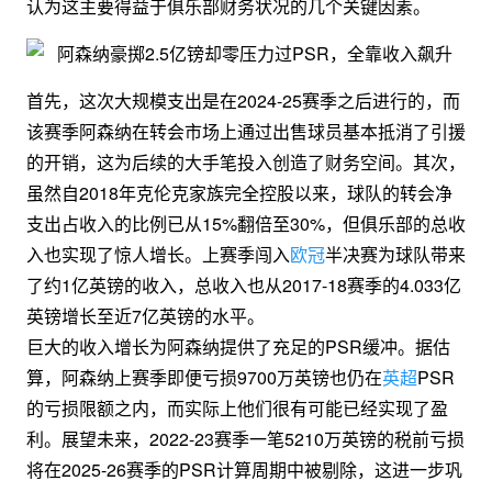
认为这主要得益于俱乐部财务状况的几个关键因素。
首先，这次大规模支出是在2024-25赛季之后进行的，而
该赛季阿森纳在转会市场上通过出售球员基本抵消了引援
的开销，这为后续的大手笔投入创造了财务空间。其次，
虽然自2018年克伦克家族完全控股以来，球队的转会净
支出占收入的比例已从15%翻倍至30%，但俱乐部的总收
入也实现了惊人增长。上赛季闯入
欧冠
半决赛为球队带来
了约1亿英镑的收入，总收入也从2017-18赛季的4.033亿
英镑增长至近7亿英镑的水平。
巨大的收入增长为阿森纳提供了充足的PSR缓冲。据估
算，阿森纳上赛季即便亏损9700万英镑也仍在
英超
PSR
的亏损限额之内，而实际上他们很有可能已经实现了盈
利。展望未来，2022-23赛季一笔5210万英镑的税前亏损
将在2025-26赛季的PSR计算周期中被剔除，这进一步巩