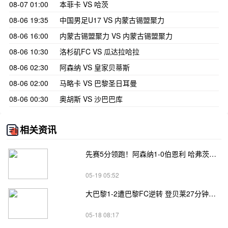
08-07 01:00
本菲卡 VS 哈茨
08-06 19:35
中国男足U17 VS 内蒙古锡盟聚力
08-06 16:00
内蒙古锡盟聚力 VS 内蒙古锡盟聚力
08-06 10:30
洛杉矶FC VS 瓜达拉哈拉
08-06 02:30
阿森纳 VS 皇家贝蒂斯
08-06 02:00
马略卡 VS 巴黎圣日耳曼
08-06 00:30
奥胡斯 VS 沙巴巴库
相关资讯
先赛5分领跑！阿森纳1-0伯恩利 哈弗茨制胜+蹬踏染黄 萨卡献助攻
05-19 05:52
大巴黎1-2遭巴黎FC逆转 登贝莱27分钟伤退 戈里替补双响+读秒绝杀
05-18 08:17