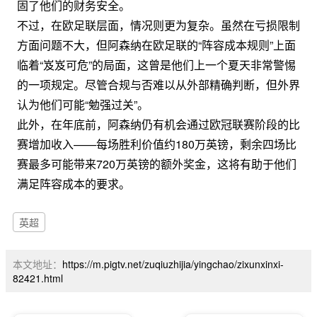
固了他们的财务安全。
不过，在欧足联层面，情况则更为复杂。虽然在亏损限制
方面问题不大，但阿森纳在欧足联的“阵容成本规则”上面
临着“岌岌可危”的局面，这曾是他们上一个夏天非常警惕
的一项规定。尽管合规与否难以从外部精确判断，但外界
认为他们可能“勉强过关”。
此外，在年底前，阿森纳仍有机会通过欧冠联赛阶段的比
赛增加收入——每场胜利价值约180万英镑，剩余四场比
赛最多可能带来720万英镑的额外奖金，这将有助于他们
满足阵容成本的要求。
英超
本文地址：
https://m.pigtv.net/zuqiuzhijia/yingchao/zixunxinxi-
82421.html