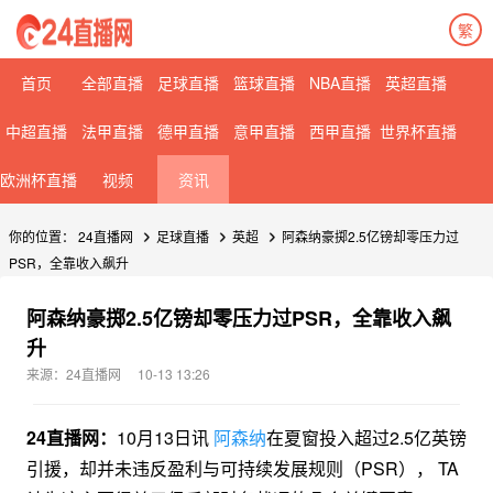
繁
首页
全部直播
足球直播
篮球直播
NBA直播
英超直播
中超直播
法甲直播
德甲直播
意甲直播
西甲直播
世界杯直播
欧洲杯直播
视频
资讯
你的位置：
24直播网
足球直播
英超
阿森纳豪掷2.5亿镑却零压力过
PSR，全靠收入飙升
阿森纳豪掷2.5亿镑却零压力过PSR，全靠收入飙
升
来源：24直播网
10-13 13:26
24直播网：
10月13日讯
阿森纳
在夏窗投入超过2.5亿英镑
引援，却并未违反盈利与可持续发展规则（PSR）， TA