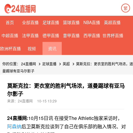
繁
首页
全部直播
足球直播
篮球直播
NBA直播
英超直播
中超直播
法甲直播
德甲直播
意甲直播
西甲直播
世界杯直播
欧洲杯直播
视频
资讯
你的位置：
24直播网
足球直播
英超
莫斯克拉：更衣室的胜利气场浓，道
曼踢球有亚马尔影子
莫斯克拉：更衣室的胜利气场浓，道曼踢球有亚马
尔影子
来源：24直播网
10-15 13:29
24直播网:
10月15日讯 在接受The Athletic独家采访时，
阿森纳
后卫莫斯克拉谈到了自己在俱乐部的融入情况、对