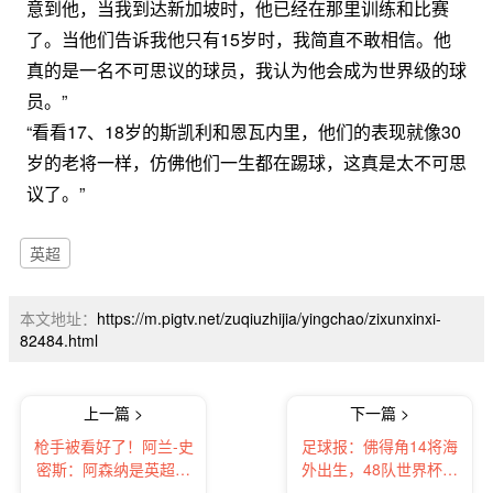
意到他，当我到达新加坡时，他已经在那里训练和比赛
了。当他们告诉我他只有15岁时，我简直不敢相信。他
真的是一名不可思议的球员，我认为他会成为世界级的球
员。”
“看看17、18岁的斯凯利和恩瓦内里，他们的表现就像30
岁的老将一样，仿佛他们一生都在踢球，这真是太不可思
议了。”
英超
本文地址：
https://m.pigtv.net/zuqiuzhijia/yingchao/zixunxinxi-
82484.html
上一篇 >
下一篇 >
枪手被看好了！阿兰-史
足球报：佛得角14将海
密斯：阿森纳是英超最
外出生，48队世界杯引
大热门
爆归化狂欢