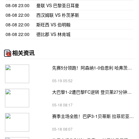
08-08 23:00
曼联 VS 巴黎圣日耳曼
08-08 22:00
西汉姆联 VS 朴茨茅斯
08-08 22:00
斯旺西 VS 伯明翰
08-08 22:00
德比郡 VS 林肯城
相关资讯
先赛5分领跑！阿森纳1-0伯恩利 哈弗茨制胜+蹬踏染黄 萨卡献助攻
05-19 05:52
大巴黎1-2遭巴黎FC逆转 登贝莱27分钟伤退 戈里替补双响+读秒绝杀
05-18 08:17
赛季主场全胜！巴萨3-1贝蒂斯 拉菲尼亚双响坎塞洛破门伊斯科点射
05-18 08:07