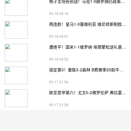
格子主场告别战！马竞1-0赫罗纳仍居第四 格子助攻卢克曼制胜球
05-18 06:18
两连胜！皇马1-0塞维利亚 维尼修斯制胜马斯坦托诺中柱姆总失良机
05-18 06:07
遭绝平！国米1-1维罗纳 埃德蒙松送礼基隆·鲍伊绝平劳塔罗失良机
05-18 00:52
锁定第3！曼联3-2森林 B费赛季20助平英超纪录 卡塞米罗主场告别
05-17 21:54
跌至意甲第六！尤文0-2佛罗伦萨 弗拉霍维奇、麦肯尼进球被吹
05-17 21:38