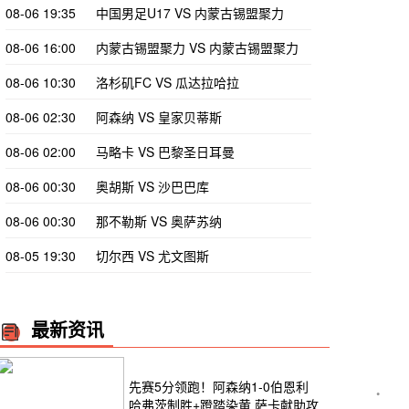
08-06 19:35
中国男足U17 VS 内蒙古锡盟聚力
08-06 16:00
内蒙古锡盟聚力 VS 内蒙古锡盟聚力
08-06 10:30
洛杉矶FC VS 瓜达拉哈拉
08-06 02:30
阿森纳 VS 皇家贝蒂斯
08-06 02:00
马略卡 VS 巴黎圣日耳曼
08-06 00:30
奥胡斯 VS 沙巴巴库
08-06 00:30
那不勒斯 VS 奥萨苏纳
08-05 19:30
切尔西 VS 尤文图斯
最新资讯
先赛5分领跑！阿森纳1-0伯恩利
倒地没收。两队立足中场绞杀，射门合计仅5次，0-0进入更衣室。
哈弗茨制胜+蹬踏染黄 萨卡献助攻