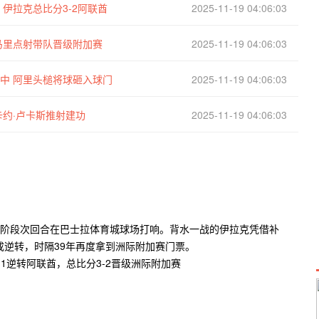
 伊拉克总比分3-2阿联酋
2025-11-19 04:06:03
阿马里点射带队晋级附加赛
2025-11-19 04:06:03
传中 阿里头槌将球砸入球门
2025-11-19 04:06:03
卡约·卢卡斯推射建功
2025-11-19 04:06:03
区第五阶段次回合在巴士拉体育城球场打响。背水一战的伊拉克凭借补
完成逆转，时隔39年再度拿到洲际附加赛门票。
；第28分钟，阿联酋反击形成三打二，卡约·卢卡斯禁区弧顶低射被哈桑