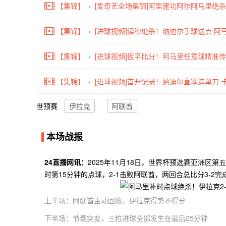
【集锦】
[爱奇艺全场集锦]阿里建功阿尔阿马里绝杀
【集锦】
[进球视频]读秒绝杀！纳迪尔手球送点 
【集锦】
[进球视频]扳平比分！阿马里任意球精准
【集锦】
[进球视频]首开记录！纳迪尔直塞造单刀 
世预赛
伊拉克
阿联酋
本场战报
24直播网讯：
2025年11月18日，世界杯预选赛亚洲
时第15分钟的点球，2-1击败阿联酋，两回合总比分3-2
上半场：阿联酋主动回收，伊拉克得势不得分
第12分钟，阿马里左路内切劲射被挡，侯赛因跟进补射打高
下半场：节奏突变，三粒进球全部发生在最后25分钟