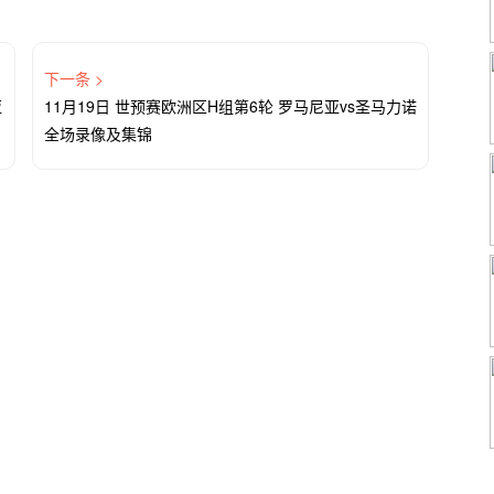
下一条 >
亚
11月19日 世预赛欧洲区H组第6轮 罗马尼亚vs圣马力诺
全场录像及集锦