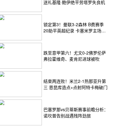
送礼基隆·鲍伊绝平劳塔罗失良机
锁定第3！曼联3-2森林 B费赛季
20助平英超纪录 卡塞米罗主场告
别
跌至意甲第六！尤文0-2佛罗伦萨
弗拉霍维奇、麦肯尼进球被吹
结束两连败！米兰2-1热那亚升第
三 恩昆库造点+点射阿特卡梅破门
巴塞罗那vs贝蒂斯赛事前瞻分析：
诺坎普告别战遇残阵劲旅