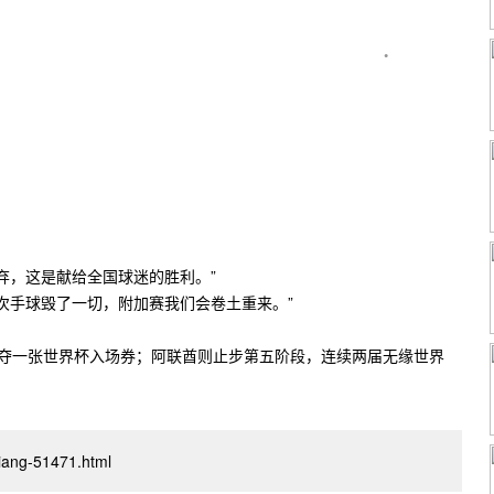
禁区冲击。仅1分钟后，阿马里左路精准传中，阿里小禁区头槌破门，1-1
线显示越位在先，进球无效，逃过一劫的伊拉克士气大振。
阿德南混战中迎球怒射，球击中纳迪尔张开的手臂，主裁果断判罚点球。阿马
弃，这是献给全国球迷的胜利。”
次手球毁了一切，附加赛我们会卷土重来。”
争夺一张世界杯入场券；阿联酋则止步第五阶段，连续两届无缘世界
uxiang-51471.html