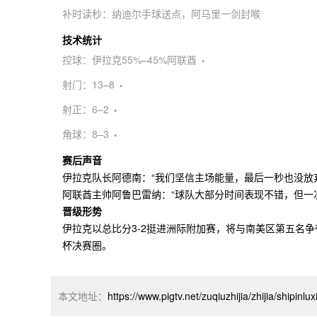
第66分钟，伊拉克主帅加洛换上高中锋穆哈纳德·阿里加强
补时读秒：纳迪尔手球送点，阿马里一剑封喉
第88分钟，阿联酋曾由卢卡斯单刀挑射得手，但VAR划
第90+15分钟，伊拉克最后一次角球进攻，替补出场的
技术统计
控球：伊拉克55%–45%阿联酋
射门：13–8
射正：6–2
角球：8–3
赛后声音
伊拉克队长阿德南：“我们坚信主场能量，最后一秒也没放
阿联酋主帅阿鲁巴雷纳：“球队大部分时间表现不错，但一
晋级形势
伊拉克以总比分3-2挺进洲际附加赛，将与南美区第五名
杯决赛圈。
本文地址：
https://www.pigtv.net/zuqiuzhijia/zhijia/shipinl