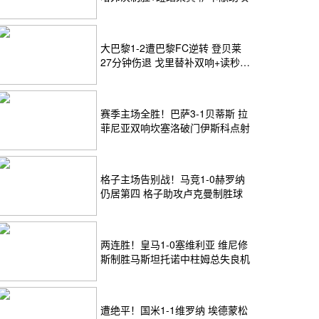
（总比分2-2），主场球迷瞬间沸腾。
里顶住巨大压力，骗过门将冷静推入左下角，2-1！总比分3-2！随着
大巴黎1-2遭巴黎FC逆转 登贝莱
27分钟伤退 戈里替补双响+读秒绝
杀
赛季主场全胜！巴萨3-1贝蒂斯 拉
菲尼亚双响坎塞洛破门伊斯科点射
格子主场告别战！马竞1-0赫罗纳
仍居第四 格子助攻卢克曼制胜球
两连胜！皇马1-0塞维利亚 维尼修
斯制胜马斯坦托诺中柱姆总失良机
遭绝平！国米1-1维罗纳 埃德蒙松