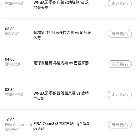
WNBA常规赛 印第安纳狂热 vs 芝
未开赛(
2
)
WNBA常规赛
加哥天空
03:30
葡超第1轮 阿马多拉之星 vs 葡萄牙
未开赛(
2
)
葡超第1轮
体育
04:00
足球友谊赛 乌迪内斯 vs 巴塞罗那
未开赛(
2
)
足球友谊赛
08:30
WNBA常规赛 西雅图风暴 vs 波特
未开赛(
2
)
WNBA常规赛
兰火焰
10:00
FIBA-Open3x3内蒙古站day2 3x3
未开赛(
2
)
FIBA-Open3x3内蒙
vs 3x3
古站day2