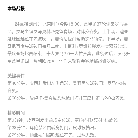
本场战报
24直播网讯：
北京时间今晚18:00，意甲第37轮迎来罗马德
比，罗马坐镇罗马奥林匹克体育场，对阵拉齐奥。上半场，迪亚
进球因越位在先被吹掉，曼奇尼破门帮助罗马领先。下半场，曼
奇尼再度头球破门梅开二度，韦斯利+罗维拉爆发冲突双双染红。
最终全场比赛结束，十人罗马2-0十人拉齐奥。此役过后，罗马升
至意甲第四，暂列欧冠区，他们末轮将会客场挑战维罗纳。
关键事件
第40分钟，皮西利发出左侧角球，曼奇尼头球破门！罗马1-0拉
齐奥。
第66分钟，詹卢卡-曼奇尼头球破门梅开二度！罗马2-0拉齐奥。
精彩瞬间
第9分钟，皮西利发出前场定位球，富拉内托将球扑出底线。
第28分钟，马伦禁区内转身打门，皮球被挡出。
第29分钟，迪亚破门被吹越位在先，进球无效。