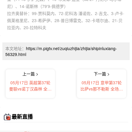
尼）、14-诺斯林（79'9-佩德罗）
拉齐奥替补：99-贾科莫内、72-尼科洛·潘诺佐、2-吉戈、3-卢卡·
佩莱格里尼、23-希萨伊、28-普日博雷克、32-卡塔尔迪、21-贝
拉亚内、20-拉特科夫
本文地址：
https://m.pigtv.net/zuqiuzhijia/zhijia/shipinluxiang-
56329.html
上一篇 >
下一篇 >
05月17日 英超第37轮
05月17日 意甲第37轮
曼联vs诺丁汉森林 全场
比萨vs那不勒斯 全场录
录像及集锦
像及集锦
最新直播