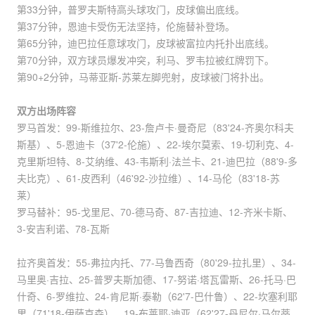
第33分钟，普罗夫斯特高头球攻门，皮球偏出底线。
第37分钟，恩迪卡受伤无法坚持，伦施替补登场。
第65分钟，迪巴拉任意球攻门，皮球被富拉内托扑出底线。
第70分钟，双方球员爆发冲突，利马、罗韦拉被红牌罚下。
第90+2分钟，马蒂亚斯-苏莱左脚兜射，皮球被门将扑出。
双方出场阵容
罗马首发：99-斯维拉尔、23-詹卢卡·曼奇尼（83'24-齐奥尔科夫
斯基）、5-恩迪卡（37'2-伦施）、22-埃尔莫索、19-切利克、4-
克里斯坦特、8-艾纳维、43-韦斯利·法兰卡、21-迪巴拉（88'9-多
夫比克）、61-皮西利（46'92-沙拉维）、14-马伦（83'18-苏
莱）
罗马替补：95-戈里尼、70-德马奇、87-吉拉迪、12-齐米卡斯、
3-安吉利诺、78-瓦斯
拉齐奥首发：55-弗拉内托、77-马鲁西奇（80'29-拉扎里）、34-
马里奥·吉拉、25-普罗夫斯加德、17-努诺·塔瓦雷斯、26-托马·巴
什奇、6-罗维拉、24-肯尼斯·泰勒（62'7-巴什鲁）、22-坎塞利耶
里（71'18-伊萨克森）、19-布莱耶·迪亚（62'27-丹尼尔·马尔蒂