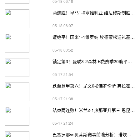
05-18 06:18
两连胜！皇马1-0塞维利亚 维尼修斯制胜马斯坦托诺中柱姆总失良机
05-18 06:07
遭绝平！国米1-1维罗纳 埃德蒙松送礼基隆·鲍伊绝平劳塔罗失良机
05-18 00:52
锁定第3！曼联3-2森林 B费赛季20助平英超纪录 卡塞米罗主场告别
05-17 21:54
跌至意甲第六！尤文0-2佛罗伦萨 弗拉霍维奇、麦肯尼进球被吹
05-17 21:38
结束两连败！米兰2-1热那亚升第三 恩昆库造点+点射阿特卡梅破门
05-17 21:24
巴塞罗那vs贝蒂斯赛事前瞻分析：诺坎普告别战遇残阵劲旅