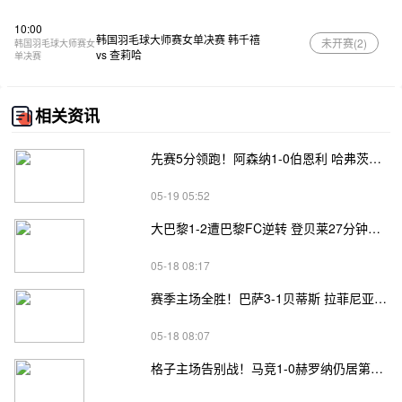
10:00
韩国羽毛球大师赛女单决赛 韩千禧
未开赛(
2
)
韩国羽毛球大师赛女
vs 查莉哈
单决赛
相关资讯
先赛5分领跑！阿森纳1-0伯恩利 哈弗茨制胜+蹬踏染黄 萨卡献助攻
05-19 05:52
大巴黎1-2遭巴黎FC逆转 登贝莱27分钟伤退 戈里替补双响+读秒绝杀
05-18 08:17
赛季主场全胜！巴萨3-1贝蒂斯 拉菲尼亚双响坎塞洛破门伊斯科点射
05-18 08:07
格子主场告别战！马竞1-0赫罗纳仍居第四 格子助攻卢克曼制胜球