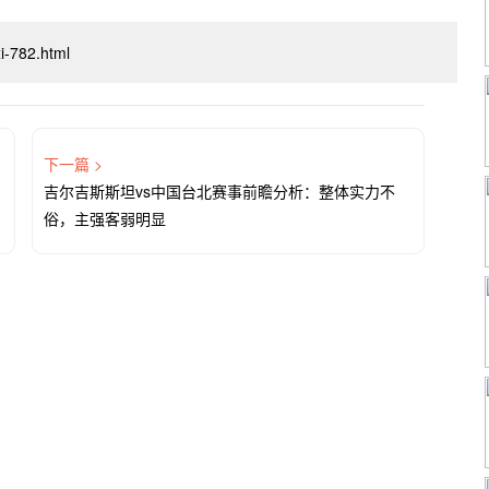
xi-782.html
下一篇 >
，
吉尔吉斯斯坦vs中国台北赛事前瞻分析：整体实力不
俗，主强客弱明显