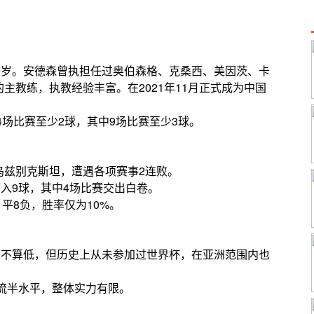
9岁。安德森曾执担任过奥伯森格、克桑西、美因茨、卡
主教练，执教经验丰富。在2021年11月正式成为中国
4场比赛至少2球，其中9场比赛至少3球。
乌兹别克斯坦，遭遇各项赛事2连败。
打入9球，其中4场比赛交出白卷。
平8负，胜率仅为10%。
名不算低，但历史上从未参加过世界杯，在亚洲范围内也
。
三流半水平，整体实力有限。