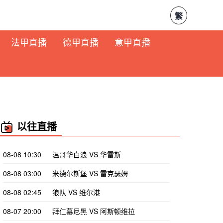
繁
法甲直播
德甲直播
意甲直播
以往直播
08-08 10:30
温哥华白浪 VS 华雷斯
08-08 03:00
米德尔斯堡 VS 雷克瑟姆
08-08 02:45
狼队 VS 维尔港
08-07 20:00
拜仁慕尼黑 VS 阿斯顿维拉