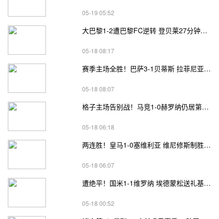
05-19 05:52
大巴黎1-2遭巴黎FC逆转 登贝莱27分钟伤退 戈里替补双响+读秒绝杀
05-18 08:17
赛季主场全胜！巴萨3-1贝蒂斯 拉菲尼亚双响坎塞洛破门伊斯科点射
05-18 08:07
格子主场告别战！马竞1-0赫罗纳仍居第四 格子助攻卢克曼制胜球
05-18 06:18
两连胜！皇马1-0塞维利亚 维尼修斯制胜马斯坦托诺中柱姆总失良机
05-18 06:07
遭绝平！国米1-1维罗纳 埃德蒙松送礼基隆·鲍伊绝平劳塔罗失良机
05-18 00:52