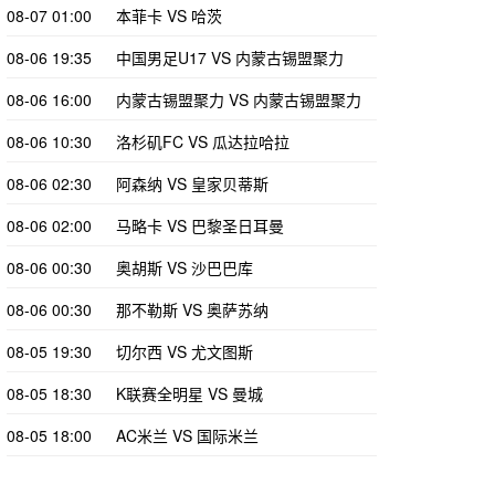
08-07 01:00
本菲卡 VS 哈茨
08-06 19:35
中国男足U17 VS 内蒙古锡盟聚力
08-06 16:00
内蒙古锡盟聚力 VS 内蒙古锡盟聚力
08-06 10:30
洛杉矶FC VS 瓜达拉哈拉
08-06 02:30
阿森纳 VS 皇家贝蒂斯
08-06 02:00
马略卡 VS 巴黎圣日耳曼
08-06 00:30
奥胡斯 VS 沙巴巴库
08-06 00:30
那不勒斯 VS 奥萨苏纳
08-05 19:30
切尔西 VS 尤文图斯
08-05 18:30
K联赛全明星 VS 曼城
08-05 18:00
AC米兰 VS 国际米兰