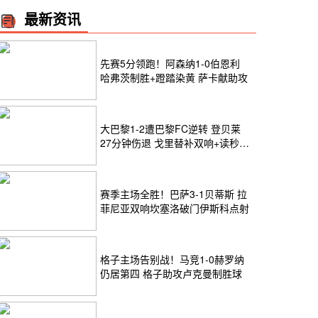
最新资讯
先赛5分领跑！阿森纳1-0伯恩利
哈弗茨制胜+蹬踏染黄 萨卡献助攻
大巴黎1-2遭巴黎FC逆转 登贝莱
27分钟伤退 戈里替补双响+读秒绝
杀
赛季主场全胜！巴萨3-1贝蒂斯 拉
菲尼亚双响坎塞洛破门伊斯科点射
格子主场告别战！马竞1-0赫罗纳
仍居第四 格子助攻卢克曼制胜球