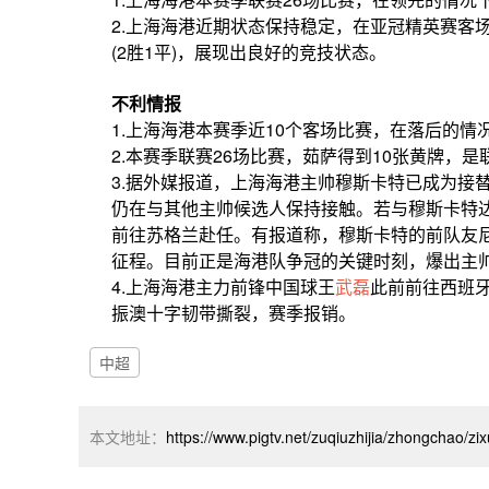
2.上海海港近期状态保持稳定，在亚冠精英赛客场
(2胜1平)，展现出良好的竞技状态。
不利情报
1.上海海港本赛季近10个客场比赛，在落后的情
2.本赛季联赛26场比赛，茹萨得到10张黄牌，
3.据外媒报道，上海海港主帅穆斯卡特已成为接
仍在与其他主帅候选人保持接触。若与穆斯卡特达
前往苏格兰赴任。有报道称，穆斯卡特的前队友
征程。目前正是海港队争冠的关键时刻，爆出主
4.上海海港主力前锋中国球王
武磊
此前前往西班
振澳十字韧带撕裂，赛季报销。
中超
本文地址：
https://www.pigtv.net/zuqiuzhijia/zhongchao/zi