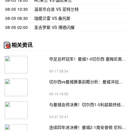
08-05 18:00
AC米兰 VS 国际米兰
08-05 10:30
温哥华白浪 VS 亚特兰特
08-05 08:30
瑞模贝雷 VS 桑托斯
08-05 02:00
圣吉罗斯 VS 博德闪耀
相关资讯
夺足总杯冠军！曼城1-0切尔西 塞梅尼奥脚后跟破门制胜裁判引争议
05-17 08:54
切尔西vs曼城赛事前瞻分析：曼城冲冠施压，切尔西残阵破咒
05-15 16:56
与曼城会师决赛！切尔西1-0利兹联终结三连败 恩佐制胜桑切斯神扑
04-27 00:41
连续四年进决赛！曼城2-1南安普顿 尼科世界波绝杀多库破门