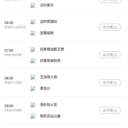
沃尔索尔
迈阿密国际
04:00
未开赛(
2
)
联盟杯小组赛-组
圣路易斯
拉斯维加斯王牌
07:00
未开赛(
2
)
WNBA常规赛
印第安纳狂热
芝加哥火焰
08:30
未开赛(
2
)
联盟杯小组赛
拿加沙
洛杉矶火花
09:00
未开赛(
2
)
WNBA常规赛
明尼苏达山猫