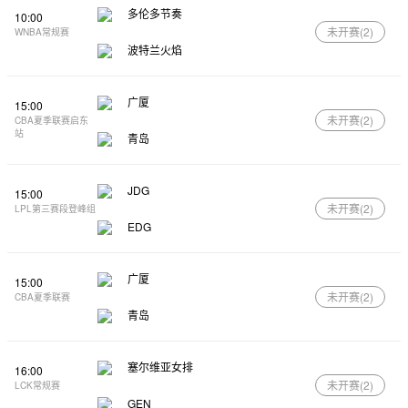
多伦多节奏
10:00
未开赛(
2
)
WNBA常规赛
波特兰火焰
广厦
15:00
未开赛(
2
)
CBA夏季联赛启东
站
青岛
JDG
15:00
未开赛(
2
)
LPL第三赛段登峰组
EDG
广厦
15:00
未开赛(
2
)
CBA夏季联赛
青岛
塞尔维亚女排
16:00
未开赛(
2
)
LCK常规赛
GEN