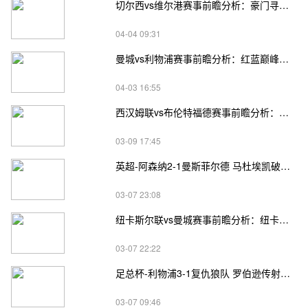
切尔西vs维尔港赛事前瞻分析：豪门寻突破，黑马冲传奇
04-04 09:31
曼城vs利物浦赛事前瞻分析：红蓝巅峰对决17连胜VS客场救赎，宿命之争再启
04-03 16:55
西汉姆联vs布伦特福德赛事前瞻分析：西汉姆联展现出强大的调整能力
03-09 17:45
英超-阿森纳2-1曼斯菲尔德 马杜埃凯破门+中柱埃泽替补建功
03-07 23:08
纽卡斯尔联vs曼城赛事前瞻分析：纽卡斯尔联近6场比赛展现出恐怖的进攻火力
03-07 22:22
足总杯-利物浦3-1复仇狼队 罗伯逊传射萨拉赫、琼斯破门
03-07 09:46