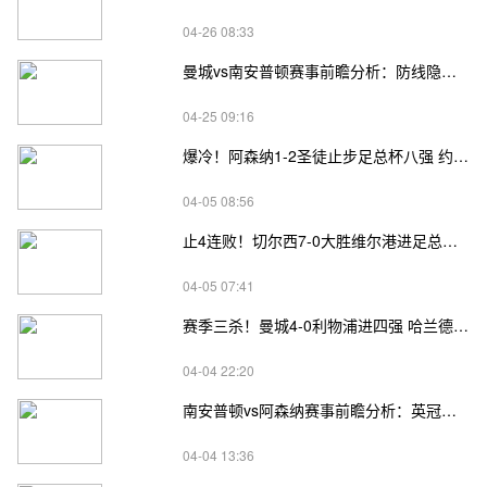
04-26 08:33
曼城vs南安普顿赛事前瞻分析：防线隐患VS反击锋芒
04-25 09:16
爆冷！阿森纳1-2圣徒止步足总杯八强 约克雷斯破门难救主加布伤退
04-05 08:56
止4连败！切尔西7-0大胜维尔港进足总杯4强 埃斯特旺传射+两中柱
04-05 07:41
赛季三杀！曼城4-0利物浦进四强 哈兰德戴帽萨拉赫失点+失单刀
04-04 22:20
南安普顿vs阿森纳赛事前瞻分析：英冠黑马遇英超领头羊，单场决胜悬念拉满
04-04 13:36