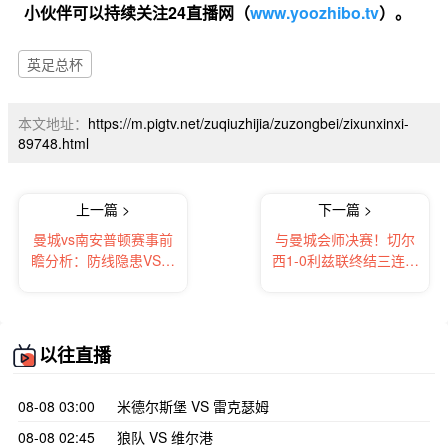
小伙伴可以持续关注24直播网（
www.yoozhibo.tv
）。
英足总杯
本文地址：
https://m.pigtv.net/zuqiuzhijia/zuzongbei/zixunxinxi-
89748.html
上一篇 >
下一篇 >
曼城vs南安普顿赛事前
与曼城会师决赛！切尔
瞻分析：防线隐患VS反
西1-0利兹联终结三连败
击锋芒
恩佐制胜桑切斯神扑
以往直播
08-08 03:00
米德尔斯堡 VS 雷克瑟姆
08-08 02:45
狼队 VS 维尔港