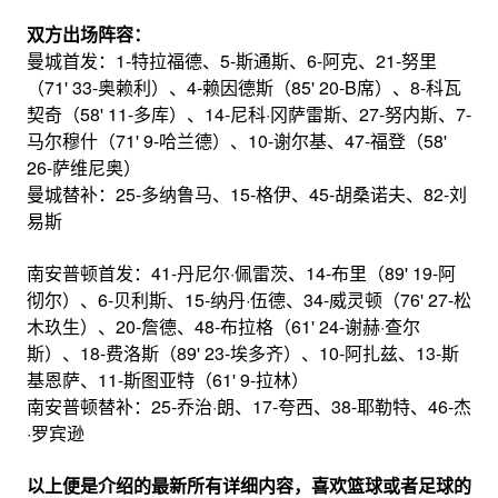
双方出场阵容：
曼城首发：1-特拉福德、5-斯通斯、6-阿克、21-努里
（71' 33-奥赖利）、4-赖因德斯（85' 20-B席）、8-科瓦
契奇（58' 11-多库）、14-尼科·冈萨雷斯、27-努内斯、7-
马尔穆什（71' 9-哈兰德）、10-谢尔基、47-福登（58'
26-萨维尼奥）
曼城替补：25-多纳鲁马、15-格伊、45-胡桑诺夫、82-刘
易斯
南安普顿首发：41-丹尼尔·佩雷茨、14-布里（89' 19-阿
彻尔）、6-贝利斯、15-纳丹·伍德、34-威灵顿（76' 27-松
木玖生）、20-詹德、48-布拉格（61' 24-谢赫·查尔
斯）、18-费洛斯（89' 23-埃多齐）、10-阿扎兹、13-斯
基恩萨、11-斯图亚特（61' 9-拉林）
南安普顿替补：25-乔治·朗、17-夸西、38-耶勒特、46-杰
·罗宾逊
以上便是介绍的最新所有详细内容，喜欢篮球或者足球的