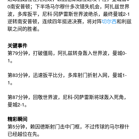
0南安普顿；下半场马尔穆什多次错失机会，阿扎兹世界
波，多库扳平，尼科·冈萨雷斯世界波绝杀，最终曼城2-1
逆转南安普顿，连续四年挺进决赛，将对阵
切尔西
和利兹
联之间的胜者。
关键事件
第79分钟，打破僵局，阿扎兹转身轰入世界波，曼城0-
1。
第83分钟，迅速扳平比分，多库射门折射入网，曼城1-
1。
第87分钟，回敬世界波，尼科-冈萨雷斯将球轰入死角，
曼城2-1。
精彩瞬间
第5分钟，赖因德斯射门击中门框，不过传球的马尔穆什
已经越位在先。