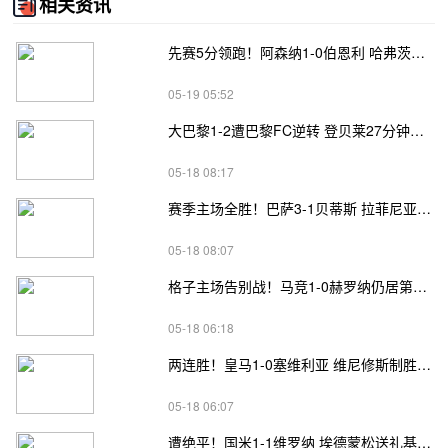
相关资讯
先赛5分领跑！阿森纳1-0伯恩利 哈弗茨制胜+蹬踏染黄 萨卡献助攻
05-19 05:52
大巴黎1-2遭巴黎FC逆转 登贝莱27分钟伤退 戈里替补双响+读秒绝杀
05-18 08:17
赛季主场全胜！巴萨3-1贝蒂斯 拉菲尼亚双响坎塞洛破门伊斯科点射
05-18 08:07
格子主场告别战！马竞1-0赫罗纳仍居第四 格子助攻卢克曼制胜球
05-18 06:18
两连胜！皇马1-0塞维利亚 维尼修斯制胜马斯坦托诺中柱姆总失良机
05-18 06:07
遭绝平！国米1-1维罗纳 埃德蒙松送礼基隆·鲍伊绝平劳塔罗失良机