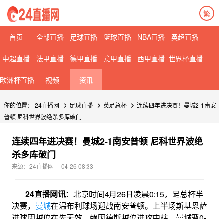
繁
首页
全部直播
足球直播
篮球直播
NBA直播
英超直播
中超直播
法甲直播
德甲直播
意甲直播
西甲直播
世界杯直播
欧洲杯直播
视频
资讯
你的位置：
24直播网
足球直播
英足总杯
连续四年进决赛！曼城2-1南安
普顿 尼科世界波绝杀多库破门
连续四年进决赛！曼城2-1南安普顿 尼科世界波绝
杀多库破门
来源：24直播网
04-26 08:33
24直播网讯：
北京时间4月26日凌晨0:15，足总杯半
决赛，
曼城
在温布利球场迎战南安普顿。上半场斯基恩萨
进球因越位在先无效，赖因德斯越位进攻中柱，曼城暂0-