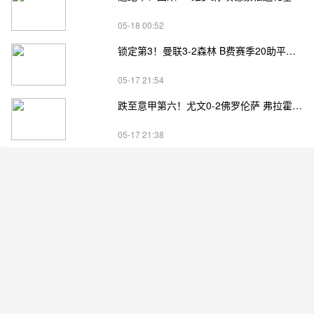
05-18 00:52
锁定第3！曼联3-2森林 B费赛季20助平英超纪录 卡塞米罗主场告别
05-17 21:54
跌至意甲第六！尤文0-2佛罗伦萨 弗拉霍维奇、麦肯尼进球被吹
05-17 21:38