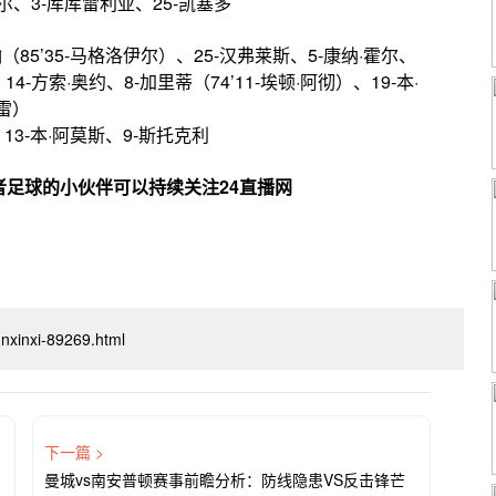
尔、3-库库雷利亚、25-凯塞多
（85’35-马格洛伊尔）、25-汉弗莱斯、5-康纳·霍尔、
14-方索·奥约、8-加里蒂（74’11-埃顿·阿彻）、19-本·
格雷）
13-本·阿莫斯、9-斯托克利
足球的小伙伴可以持续关注24直播网
unxinxi-89269.html
下一篇 >
曼城vs南安普顿赛事前瞻分析：防线隐患VS反击锋芒