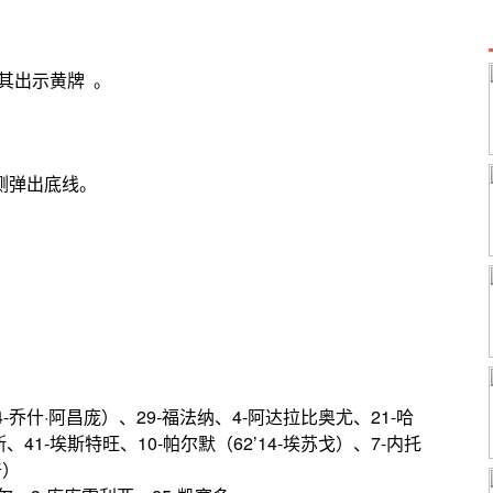
 。
判向其出示黄牌 。
。
侧弹出底线。
。
中立柱。
4-乔什·阿昌庞）、29-福法纳、4-阿达拉比奥尤、21-哈
斯、41-埃斯特旺、10-帕尔默（62’14-埃苏戈）、7-内托
普）