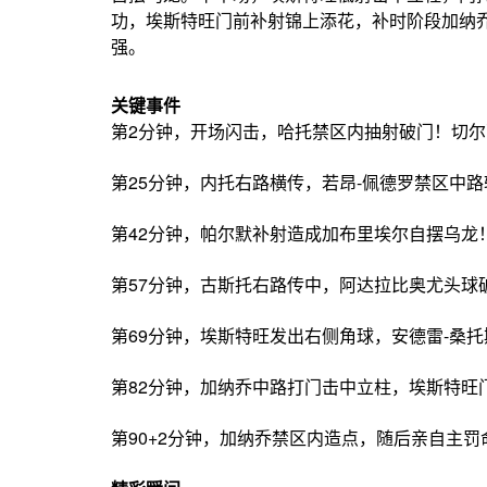
功，埃斯特旺门前补射锦上添花，补时阶段加纳乔
强。
关键事件
第2分钟，开场闪击，哈托禁区内抽射破门！切尔西
第25分钟，内托右路横传，若昂-佩德罗禁区中路
第42分钟，帕尔默补射造成加布里埃尔自摆乌
第57分钟，古斯托右路传中，阿达拉比奥尤头球破
第69分钟，埃斯特旺发出右侧角球，安德雷-桑托
第82分钟，加纳乔中路打门击中立柱，埃斯特旺门
第90+2分钟，加纳乔禁区内造点，随后亲自主罚命