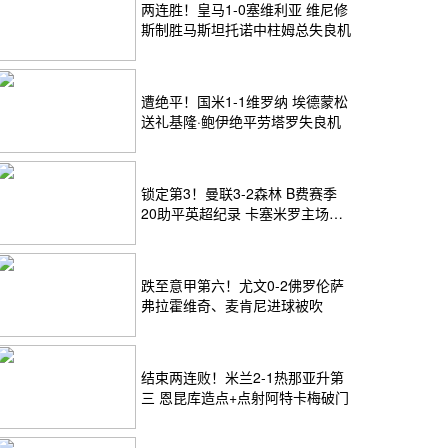
两连胜！皇马1-0塞维利亚 维尼修
斯制胜马斯坦托诺中柱姆总失良机
遭绝平！国米1-1维罗纳 埃德蒙松
送礼基隆·鲍伊绝平劳塔罗失良机
锁定第3！曼联3-2森林 B费赛季
20助平英超纪录 卡塞米罗主场告
别
跌至意甲第六！尤文0-2佛罗伦萨
弗拉霍维奇、麦肯尼进球被吹
结束两连败！米兰2-1热那亚升第
三 恩昆库造点+点射阿特卡梅破门