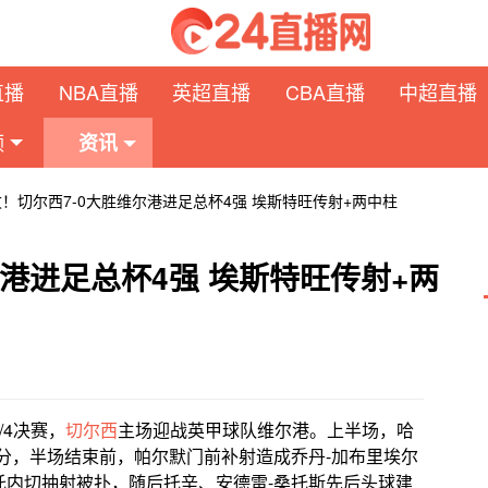
直播
NBA直播
英超直播
CBA直播
中超直播
频
资讯
败！切尔西7-0大胜维尔港进足总杯4强 埃斯特旺传射+两中柱
尔港进足总杯4强 埃斯特旺传射+两
/4决赛，
切尔西
主场迎战英甲球队维尔港。上半场，哈
分，半场结束前，帕尔默门前补射造成乔丹-加布里埃尔
托内切抽射被扑，随后托辛、安德雷-桑托斯先后头球建