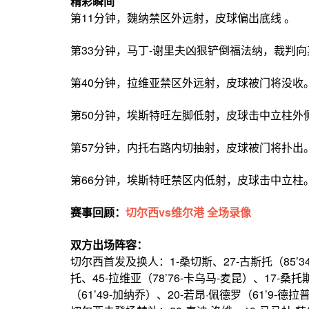
精彩瞬间
第11分钟，魏纳禁区外远射，皮球偏出底线
第33分钟，马丁-谢里夫凶狠铲倒福法纳，裁
第40分钟，拉维亚禁区外远射，皮球被门将没收
第50分钟，埃斯特旺左脚低射，皮球击中立柱外
第57分钟，内托右路内切抽射，皮球被门将扑出
第66分钟，埃斯特旺禁区内低射，皮球击
赛事回顾：
切尔西vs维尔港 全场录像
双方出场阵容：
切尔西首发及换人：1-桑切斯、27-古斯托（85’3
托、45-拉维亚（78’76-卡乌马-麦昆）、17-桑托
（61’49-加纳乔）、20-若昂·佩德罗（61’9-德拉