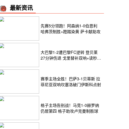
最新资讯
先赛5分领跑！阿森纳1-0伯恩利
哈弗茨制胜+蹬踏染黄 萨卡献助攻
大巴黎1-2遭巴黎FC逆转 登贝莱
27分钟伤退 戈里替补双响+读秒绝
杀
赛季主场全胜！巴萨3-1贝蒂斯 拉
菲尼亚双响坎塞洛破门伊斯科点射
格子主场告别战！马竞1-0赫罗纳
仍居第四 格子助攻卢克曼制胜球