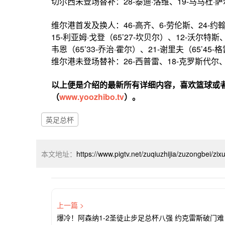
切尔西未登场替补：28-泰迪·洛维、19-马马杜·萨
维尔港首发及换人：46-高齐、6-劳伦斯、24-约翰
15-利亚姆·戈登（65’27-坎贝尔）、12-沃尔特斯、
韦恩（65’33-乔治·霍尔）、21-谢里夫（65’45-
维尔港未登场替补：26-西普雷、18-克罗斯代尔、
以上便是介绍的最新所有详细内容，喜欢篮球或者
（
www.yoozhibo.tv
）。
英足总杯
本文地址：
https://www.pigtv.net/zuqiuzhijia/zuzongbei/zix
上一篇 >
爆冷！阿森纳1-2圣徒止步足总杯八强 约克雷斯破门难