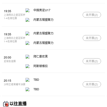
中国男足U17
19:35
未开赛(
2
)
上海明日之星冠军杯
1-4名排位赛
内蒙古锡盟聚力
内蒙古锡盟聚力
19:35
未开赛(
2
)
上海明日之星冠军杯
1-4名排位赛
内蒙古锡盟聚力
拜仁慕尼黑
20:00
未开赛(
2
)
足球友谊赛
阿斯顿维拉
TBD
20:15
未开赛(
2
)
沙特王者荣耀半决赛
TBD
以往直播