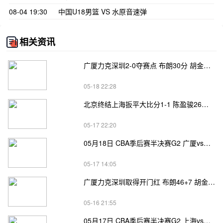
08-04 19:30
中国U18男篮 VS 水原音速弹
相关资讯
广厦力克深圳2-0夺赛点 布朗30分 胡金秋17+8 贺希宁18分
05-18 22:28
北京终结上海扳平大比分1-1 陈盈骏26分 杰曼22分 古德温32分
05-17 22:20
05月18日 CBA季后赛半决赛G2 广厦vs深圳直播前瞻分析
05-17 14:05
广厦力克深圳取得开门红 布朗46+7 胡金秋20+8 克里斯托弗31+13
05-16 21:55
05月17日 CBA季后赛半决赛G2 上海vs北京直播前瞻分析