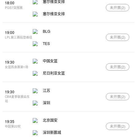
塞尔维亚女排
18:00
未开赛(
2
)
PGS7突围赛
塞尔维亚女排
BLG
19:00
未开赛(
2
)
LPL第三赛段登峰组
TES
中国女篮
19:30
未开赛(
2
)
女篮热身赛第1场
尼日利亚女篮
江苏
19:30
未开赛(
2
)
CBA夏季联赛启东
站
深圳
北京国安
19:35
未开赛(
2
)
中超第22轮
深圳新鹏城