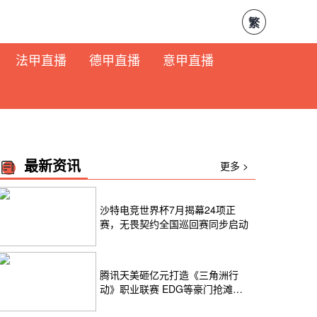
繁
法甲直播
德甲直播
意甲直播
最新资讯
更多 >
沙特电竞世界杯7月揭幕24项正
赛，无畏契约全国巡回赛同步启动
腾讯天美砸亿元打造《三角洲行
动》职业联赛 EDG等豪门抢滩
2026 FPS电竞新赛道