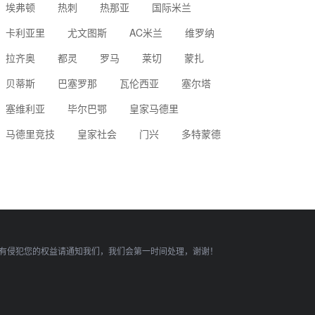
埃弗顿
热刺
热那亚
国际米兰
卡利亚里
尤文图斯
AC米兰
维罗纳
拉齐奥
都灵
罗马
莱切
蒙扎
贝蒂斯
巴塞罗那
瓦伦西亚
塞尔塔
塞维利亚
毕尔巴鄂
皇家马德里
马德里竞技
皇家社会
门兴
多特蒙德
有侵犯您的权益请通知我们，我们会第一时间处理，谢谢！
顶部