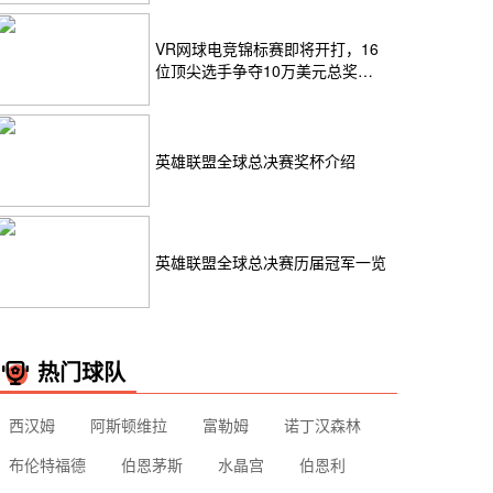
VR网球电竞锦标赛即将开打，16
位顶尖选手争夺10万美元总奖
金！
英雄联盟全球总决赛奖杯介绍
英雄联盟全球总决赛历届冠军一览
热门球队
西汉姆
阿斯顿维拉
富勒姆
诺丁汉森林
布伦特福德
伯恩茅斯
水晶宫
伯恩利