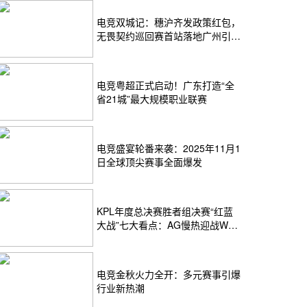
电竞双城记：穗沪齐发政策红包，
无畏契约巡回赛首站落地广州引爆
2026电竞圈
电竞粤超正式启动！广东打造“全
省21城”最大规模职业联赛
电竞盛宴轮番来袭：2025年11月1
日全球顶尖赛事全面爆发
KPL年度总决赛胜者组决赛“红蓝
大战”七大看点：AG慢热迎战WB
闪电战
电竞金秋火力全开：多元赛事引爆
行业新热潮