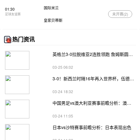
国际米兰
01:30
未开赛(
2
)
足球友谊赛
皇家贝蒂斯
热门资讯
英格兰3-0拉脱维亚2连胜领跑 詹姆斯圆月弯刀凯恩埃泽建功
03-25 06:02
3-0！新西兰时隔16年再入世界杯，伍德将二度征战
03-24 18:32
中国男足vs澳大利亚赛事前瞻分析：澳大利亚进攻不俗
03-24 11:05
日本vs沙特赛事前瞻分析：日本表现出色