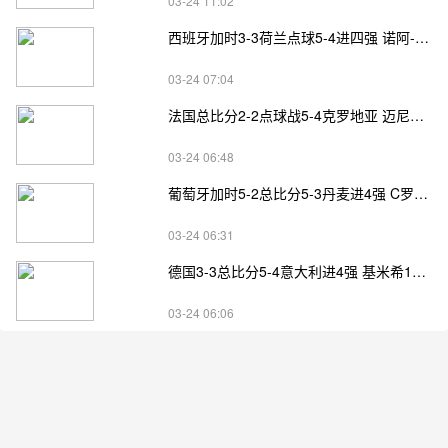
03-24 11:02
西班牙加时3-3荷兰点球5-4进四强 诺阿-朗&马伦失点
03-24 07:04
法国总比分2-2点球战5-4克罗地亚 迈尼昂两扑点
03-24 06:48
葡萄牙加时5-2总比分5-3丹麦进4强 C罗失点+补射破门
03-24 06:31
德国3-3总比分5-4意大利进4强 基米希1射2传小基恩双响
03-24 06:06