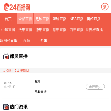
繁
首页
全部直播
足球直播
篮球直播
NBA直播
英超直播
中超直播
法甲直播
德甲直播
意甲直播
西甲直播
世界杯直播
欧洲杯直播
视频
资讯
都灵直播
08月16日 星期日
都灵
03:15
未开赛(
2
)
意杯第1轮
凯勒雷斯
热门资讯