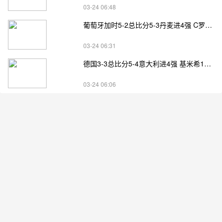
03-24 06:48
葡萄牙加时5-2总比分5-3丹麦进4强 C罗失点+补射破门
03-24 06:31
德国3-3总比分5-4意大利进4强 基米希1射2传小基恩双响
03-24 06:06