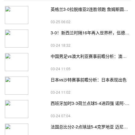
英格兰3-0拉脱维亚2连胜领跑 詹姆斯圆月弯刀凯恩埃泽建功
03-25 06:02
3-0！新西兰时隔16年再入世界杯，伍德将二度征战
03-24 18:32
中国男足vs澳大利亚赛事前瞻分析：澳大利亚进攻不俗
03-24 11:05
日本vs沙特赛事前瞻分析：日本表现出色
03-24 11:02
西班牙加时3-3荷兰点球5-4进四强 诺阿-朗&马伦失点
03-24 07:04
法国总比分2-2点球战5-4克罗地亚 迈尼昂两扑点