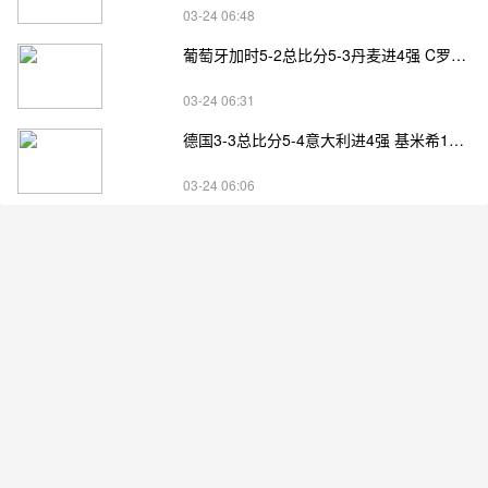
03-24 06:48
葡萄牙加时5-2总比分5-3丹麦进4强 C罗失点+补射破门
03-24 06:31
德国3-3总比分5-4意大利进4强 基米希1射2传小基恩双响
03-24 06:06