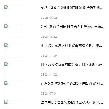
英格兰3-0拉脱维亚2连胜领跑 詹姆斯圆月弯刀凯恩埃泽建功
03-25 06:02
3-0！新西兰时隔16年再入世界杯，伍德将二度征战
03-24 18:32
中国男足vs澳大利亚赛事前瞻分析：澳大利亚进攻不俗
03-24 11:05
日本vs沙特赛事前瞻分析：日本表现出色
03-24 11:02
西班牙加时3-3荷兰点球5-4进四强 诺阿-朗&马伦失点
03-24 07:04
法国总比分2-2点球战5-4克罗地亚 迈尼昂两扑点