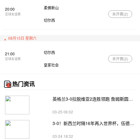
柔佛新山
20:00
未开赛(
2
)
足球友谊赛
切尔西
08月15日 星期六
切尔西
21:00
未开赛(
2
)
足球友谊赛
皇家社会
热门资讯
英格兰3-0拉脱维亚2连胜领跑 詹姆斯圆月弯刀凯恩埃泽建功
03-25 06:02
3-0！新西兰时隔16年再入世界杯，伍德将二度征战
03-24 18:32