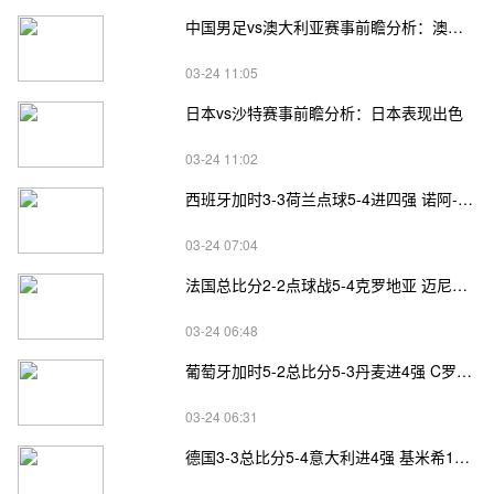
中国男足vs澳大利亚赛事前瞻分析：澳大利亚进攻不俗
03-24 11:05
日本vs沙特赛事前瞻分析：日本表现出色
03-24 11:02
西班牙加时3-3荷兰点球5-4进四强 诺阿-朗&马伦失点
03-24 07:04
法国总比分2-2点球战5-4克罗地亚 迈尼昂两扑点
03-24 06:48
葡萄牙加时5-2总比分5-3丹麦进4强 C罗失点+补射破门
03-24 06:31
德国3-3总比分5-4意大利进4强 基米希1射2传小基恩双响