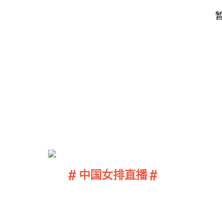
#
#
中国女排直播