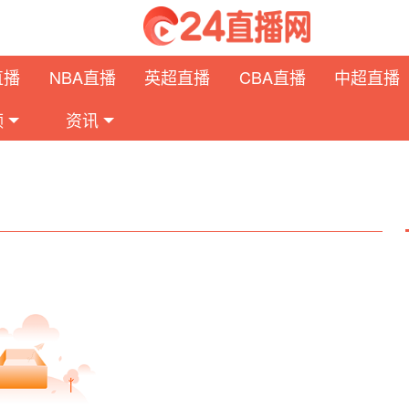
直播
NBA直播
英超直播
CBA直播
中超直播
频
资讯