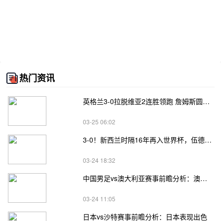
热门资讯
英格兰3-0拉脱维亚2连胜领跑 詹姆斯圆月弯刀凯恩埃泽建功
03-25 06:02
3-0！新西兰时隔16年再入世界杯，伍德将二度征战
03-24 18:32
中国男足vs澳大利亚赛事前瞻分析：澳大利亚进攻不俗
03-24 11:05
日本vs沙特赛事前瞻分析：日本表现出色