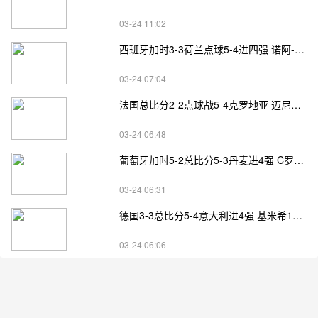
03-24 11:02
西班牙加时3-3荷兰点球5-4进四强 诺阿-朗&马伦失点
03-24 07:04
法国总比分2-2点球战5-4克罗地亚 迈尼昂两扑点
03-24 06:48
葡萄牙加时5-2总比分5-3丹麦进4强 C罗失点+补射破门
03-24 06:31
德国3-3总比分5-4意大利进4强 基米希1射2传小基恩双响
03-24 06:06