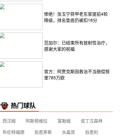
惨绝！张玉宁荷甲老东家提前4轮
降级，排名垫底仍被扣18分
范加尔：已结束所有放射性治疗，
感谢大家的祝福
官方：阿贾克斯因救治不当赔偿努
里785万欧
热门球队
西汉姆
阿斯顿维拉
富勒姆
诺丁汉森林
布伦特福德
伯恩茅斯
水晶宫
伯恩利