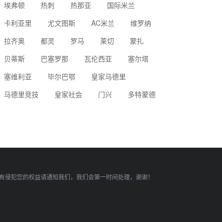
埃弗顿
热刺
热那亚
国际米兰
卡利亚里
尤文图斯
AC米兰
维罗纳
拉齐奥
都灵
罗马
莱切
蒙扎
贝蒂斯
巴塞罗那
瓦伦西亚
塞尔塔
塞维利亚
毕尔巴鄂
皇家马德里
马德里竞技
皇家社会
门兴
多特蒙德
有侵犯您的权益请通知我们，我们会第一时间处理，谢谢！
顶部