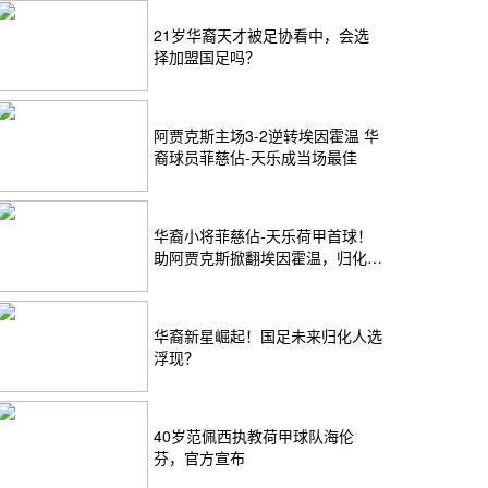
21岁华裔天才被足协看中，会选
择加盟国足吗？
阿贾克斯主场3-2逆转埃因霍温 华
裔球员菲慈佔-天乐成当场最佳
华裔小将菲慈佔-天乐荷甲首球！
助阿贾克斯掀翻埃因霍温，归化前
景引关注
华裔新星崛起！国足未来归化人选
浮现？
40岁范佩西执教荷甲球队海伦
芬，官方宣布