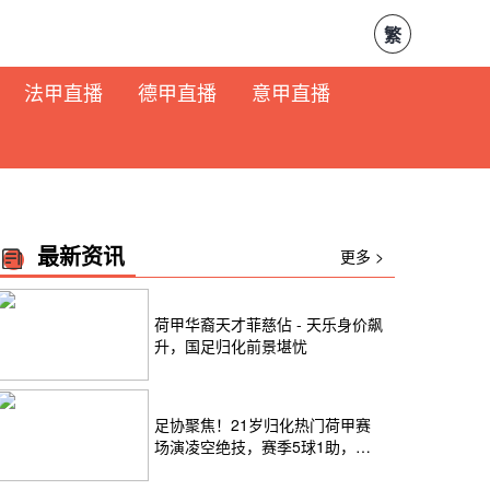
繁
法甲直播
德甲直播
意甲直播
最新资讯
更多 >
荷甲华裔天才菲慈佔 - 天乐身价飙
升，国足归化前景堪忧
足协聚焦！21岁归化热门荷甲赛
场演凌空绝技，赛季5球1助，身
价飙升至300万欧