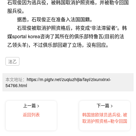
石现俊因为逃兵役，被韩国取消护照资格，并被勒令回国
服兵役。
据悉，石现俊正在准备入法国国籍。
石现俊被取消护照资格后，将变成“非法滞留者”。韩
媒sportal korea咨询了其所在的俱乐部特鲁瓦(目前的法
乙领头羊)，不过俱乐部回避了立场，没有回应。
法乙
本文地址：
https://m.pigtv.net/zuqiuzhijia/fayi/zixunxinxi-
54766.html
上一篇 >
下一篇 >
返回列表
韩国旅欧球员逃兵役, 被
取消护照资格+勒令回国