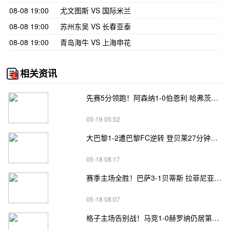
08-08 19:00
尤文图斯 VS 国际米兰
08-08 19:00
苏州东吴 VS 长春亚泰
08-08 19:00
青岛海牛 VS 上海申花
相关资讯
先赛5分领跑！阿森纳1-0伯恩利 哈弗茨制胜+蹬踏染黄 萨卡献助攻
05-19 05:52
大巴黎1-2遭巴黎FC逆转 登贝莱27分钟伤退 戈里替补双响+读秒绝杀
05-18 08:17
赛季主场全胜！巴萨3-1贝蒂斯 拉菲尼亚双响坎塞洛破门伊斯科点射
05-18 08:07
格子主场告别战！马竞1-0赫罗纳仍居第四 格子助攻卢克曼制胜球