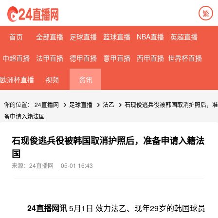
繁
首页
全部直播
足球直播
篮球直播
NBA直播
英超直播
中超直播
法甲直播
德甲直播
意甲直播
西甲直播
世界杯直播
欧洲杯直播
视频
资讯
你的位置：
24直播网
足球直播
法乙
石现俊逃兵役被韩国取消护照后，准
备申请入籍法国
石现俊逃兵役被韩国取消护照后，准备申请入籍法
国
来源：24直播网
05-01 16:43
24直播网讯
5月1日 效力法乙、现年29岁的韩国球员