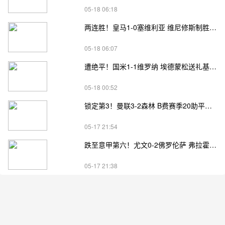
05-18 06:18
两连胜！皇马1-0塞维利亚 维尼修斯制胜马斯坦托诺中柱姆总失良机
05-18 06:07
遭绝平！国米1-1维罗纳 埃德蒙松送礼基隆·鲍伊绝平劳塔罗失良机
05-18 00:52
锁定第3！曼联3-2森林 B费赛季20助平英超纪录 卡塞米罗主场告别
05-17 21:54
跌至意甲第六！尤文0-2佛罗伦萨 弗拉霍维奇、麦肯尼进球被吹
05-17 21:38