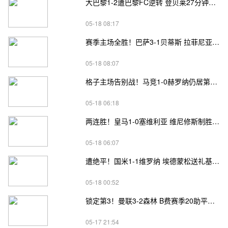
大巴黎1-2遭巴黎FC逆转 登贝莱27分钟伤退 戈里替补双响+读秒绝杀
05-18 08:17
赛季主场全胜！巴萨3-1贝蒂斯 拉菲尼亚双响坎塞洛破门伊斯科点射
05-18 08:07
格子主场告别战！马竞1-0赫罗纳仍居第四 格子助攻卢克曼制胜球
05-18 06:18
两连胜！皇马1-0塞维利亚 维尼修斯制胜马斯坦托诺中柱姆总失良机
05-18 06:07
遭绝平！国米1-1维罗纳 埃德蒙松送礼基隆·鲍伊绝平劳塔罗失良机
05-18 00:52
锁定第3！曼联3-2森林 B费赛季20助平英超纪录 卡塞米罗主场告别
05-17 21:54