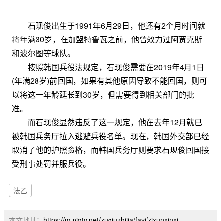
石现俊出生于1991年6月29日，他还有2个月时间就
将年满30岁，在加盟特鲁瓦之前，他曾效力过阿贾克斯
和波尔图等球队。
按照韩国兵役法规定，石现俊需要在2019年4月1日
(年满28岁)前回国，如果有其他原因导致不能回国，则可
以将这一年龄延长到30岁，但需要得到相关部门的批
准。
而石现俊显然违反了这一规定，他在去年12月就已
被韩国兵务厅拉入逃避兵役名单。现在，韩国外交部已经
取消了他的护照资格，而韩国兵务厅则要求石现俊回国接
受刑事处罚并服兵役。
法乙
本文地址：
https://m.pigtv.net/zuqiuzhijia/fayi/zixunxinxi-