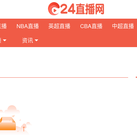
直播
NBA直播
英超直播
CBA直播
中超直播
频
资讯