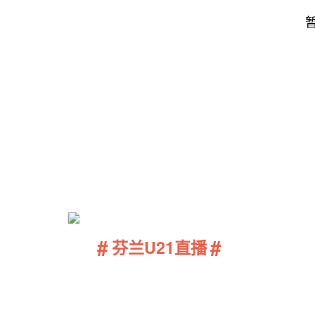
#
#
芬兰U21直播