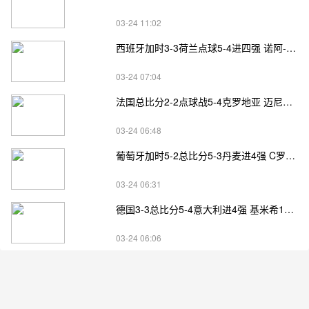
03-24 11:02
西班牙加时3-3荷兰点球5-4进四强 诺阿-朗&马伦失点
03-24 07:04
法国总比分2-2点球战5-4克罗地亚 迈尼昂两扑点
03-24 06:48
葡萄牙加时5-2总比分5-3丹麦进4强 C罗失点+补射破门
03-24 06:31
德国3-3总比分5-4意大利进4强 基米希1射2传小基恩双响
03-24 06:06