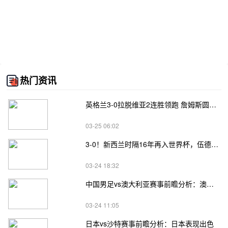
热门资讯
英格兰3-0拉脱维亚2连胜领跑 詹姆斯圆月弯刀凯恩埃泽建功
03-25 06:02
3-0！新西兰时隔16年再入世界杯，伍德将二度征战
03-24 18:32
中国男足vs澳大利亚赛事前瞻分析：澳大利亚进攻不俗
03-24 11:05
日本vs沙特赛事前瞻分析：日本表现出色